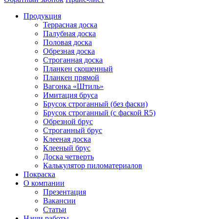
Продукция
Террасная доска
Палубная доска
Половая доска
Обрезная доска
Строганная доска
Планкен скошенный
Планкен прямой
Вагонка «Штиль»
Имитация бруса
Брусок строганный (без фаски)
Брусок строганный (с фаской R5)
Обрезной брус
Строганный брус
Клееная доска
Клееный брус
Доска четверть
Калькулятор пиломатериалов
Покраска
О компании
Презентация
Вакансии
Статьи
Наши работы