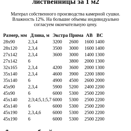
лиственницы за 1 м2
Матерал собственного производства камерной сушки.
Влажность 12%. На большие объемы индивидуально
согласуем окончательную цену.
Размер, мм
Длина, м
Экстра
Прима
АВ
ВС
28х90
2,3,4
3200
2600
1600
1400
28х120
2,3,4
3500
3000
1600
1400
27х142
2,3,4
3600
3000
1400
1300
27х142
6
3800
2000
1300
32х165
2,3,4
4200
3600
2000
1300
35х140
2,3,4
4600
3900
2200
1800
35х140
6
4900
4500
2600
2000
45х90
2,3,4
5900
5200
2400
2200
45х90
6
6000
5300
2500
2200
45х140
2;3;4;5,1;5,7
6000
5300
2500
2200
45х140
6
6000
5300
2500
2200
45х190
2,3,4,6
6000
5300
2500
2200
45х190
6
6000
5300
2500
2200