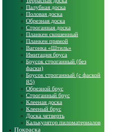
Террасная доска
Палубная доска
Половая доска
Обрезная доска
Строганная доска
Планкен скошенный
Планкен прямой
Вагонка «Штиль»
Имитация бруса
Брусок строганный (без
фаски)
Брусок строганный (с фаской
R5)
Обрезной брус
Строганный брус
Клееная доска
Клееный брус
Доска четверть
Калькулятор пиломатериалов
Покраска