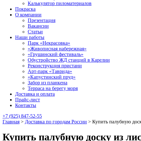
Калькулятор пиломатериалов
Покраска
О компании
Презентация
Вакансии
Статьи
Наши работы
Парк «Некрасовка»
«Живописная набережная»
«Грушинский фестиваль»
Обустройство ЖД станций в Карелии
Реконструкция пристани
Арт-парк «Таврида»
«Капустинский пруд»
Забор из планкена
Терраса на берегу моря
Доставка и оплата
Прайс-лист
Контакты
+7 (925) 847-52-55
Главная
>
Доставка по городам России
>
Купить палубную доск
Купить палубную доску из ли