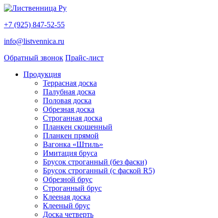
+7 (925) 847-52-55
info@listvennica.ru
Обратный звонок
Прайс-лист
Продукция
Террасная доска
Палубная доска
Половая доска
Обрезная доска
Строганная доска
Планкен скошенный
Планкен прямой
Вагонка «Штиль»
Имитация бруса
Брусок строганный (без фаски)
Брусок строганный (с фаской R5)
Обрезной брус
Строганный брус
Клееная доска
Клееный брус
Доска четверть