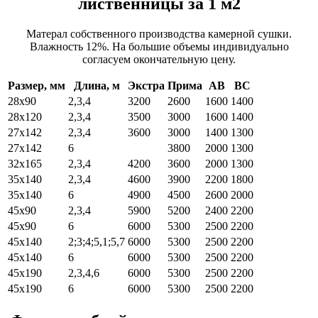
лиственницы за 1 м2
Матерал собственного производства камерной сушки.
Влажность 12%. На большие объемы индивидуально
согласуем окончательную цену.
Размер, мм
Длина, м
Экстра
Прима
АВ
ВС
28х90
2,3,4
3200
2600
1600
1400
28х120
2,3,4
3500
3000
1600
1400
27х142
2,3,4
3600
3000
1400
1300
27х142
6
3800
2000
1300
32х165
2,3,4
4200
3600
2000
1300
35х140
2,3,4
4600
3900
2200
1800
35х140
6
4900
4500
2600
2000
45х90
2,3,4
5900
5200
2400
2200
45х90
6
6000
5300
2500
2200
45х140
2;3;4;5,1;5,7
6000
5300
2500
2200
45х140
6
6000
5300
2500
2200
45х190
2,3,4,6
6000
5300
2500
2200
45х190
6
6000
5300
2500
2200