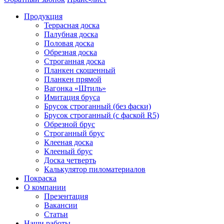
Продукция
Террасная доска
Палубная доска
Половая доска
Обрезная доска
Строганная доска
Планкен скошенный
Планкен прямой
Вагонка «Штиль»
Имитация бруса
Брусок строганный (без фаски)
Брусок строганный (с фаской R5)
Обрезной брус
Строганный брус
Клееная доска
Клееный брус
Доска четверть
Калькулятор пиломатериалов
Покраска
О компании
Презентация
Вакансии
Статьи
Наши работы