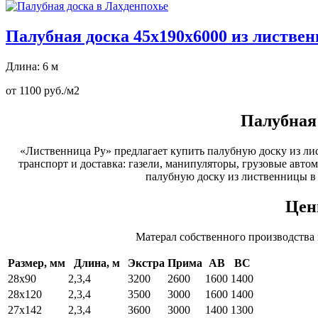
Палубная доска 45х190х6000 из листве
Длина: 6 м
от 1100 руб./м2
Палубная 
«Лиственница Ру» предлагает купить палубную доску из лис
транспорт и доставка: газели, манипуляторы, грузовые авто
палубную доску из лиственницы в
Цен
Матерал собственного производства
Размер, мм
Длина, м
Экстра
Прима
АВ
ВС
28х90
2,3,4
3200
2600
1600
1400
28х120
2,3,4
3500
3000
1600
1400
27х142
2,3,4
3600
3000
1400
1300