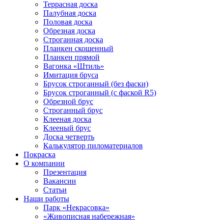
Террасная доска
Палубная доска
Половая доска
Обрезная доска
Строганная доска
Планкен скошенный
Планкен прямой
Вагонка «Штиль»
Имитация бруса
Брусок строганный (без фаски)
Брусок строганный (с фаской R5)
Обрезной брус
Строганный брус
Клееная доска
Клееный брус
Доска четверть
Калькулятор пиломатериалов
Покраска
О компании
Презентация
Вакансии
Статьи
Наши работы
Парк «Некрасовка»
«Живописная набережная»