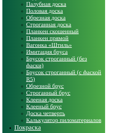
Палубная доска
Половая доска
Обрезная доска
Строганная доска
Планкен скошенный
Планкен прямой
Вагонка «Штиль»
Имитация бруса
Брусок строганный (без
фаски)
Брусок строганный (с фаской
R5)
Обрезной брус
Строганный брус
Клееная доска
Клееный брус
Доска четверть
Калькулятор пиломатериалов
Покраска