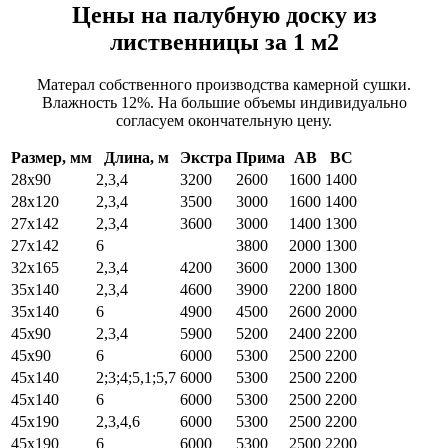
Цены на палубную доску из
лиственницы за 1 м2
Матерал собственного производства камерной сушки.
Влажность 12%. На большие объемы индивидуально
согласуем окончательную цену.
Размер, мм
Длина, м
Экстра
Прима
АВ
ВС
28х90
2,3,4
3200
2600
1600
1400
28х120
2,3,4
3500
3000
1600
1400
27х142
2,3,4
3600
3000
1400
1300
27х142
6
3800
2000
1300
32х165
2,3,4
4200
3600
2000
1300
35х140
2,3,4
4600
3900
2200
1800
35х140
6
4900
4500
2600
2000
45х90
2,3,4
5900
5200
2400
2200
45х90
6
6000
5300
2500
2200
45х140
2;3;4;5,1;5,7
6000
5300
2500
2200
45х140
6
6000
5300
2500
2200
45х190
2,3,4,6
6000
5300
2500
2200
45х190
6
6000
5300
2500
2200