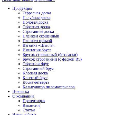
Продукция
Террасная доска
Палубная доска
Половая доска
Обрезная доска
Строганная доска
Планкен скошенный
Планкен прямой
Вагонка «Штиль»
Имитация бруса
Брусок строганный (без фаски)
Брусок строганный (с фаской R5)
Обрезной брус
Строганный брус
Клееная доска
Клееный брус
Доска четверть
Калькулятор пиломатериалов
Покраска
О компании
Презентация
Вакансии
Статьи
Наши работы