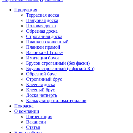
Продукция
Террасная доска
Палубная доска
Половая доска
Обрезная доска
Строганная доска
Планкен скошенный
Планкен прямой
Вагонка «Штиль»
Имитация бруса
Брусок строганный (без фаски)
Брусок строганный (с фаской R5)
Обрезной брус
Строганный брус
Клееная доска
Клееный брус
Доска четверть
Калькулятор пиломатериалов
Покраска
О компании
Презентация
Вакансии
Статьи
Наши работы