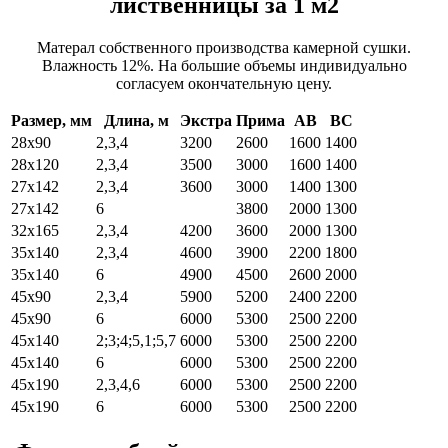
лиственницы за 1 м2
Матерал собственного производства камерной сушки.
Влажность 12%. На большие объемы индивидуально
согласуем окончательную цену.
Размер, мм
Длина, м
Экстра
Прима
АВ
ВС
28х90
2,3,4
3200
2600
1600
1400
28х120
2,3,4
3500
3000
1600
1400
27х142
2,3,4
3600
3000
1400
1300
27х142
6
3800
2000
1300
32х165
2,3,4
4200
3600
2000
1300
35х140
2,3,4
4600
3900
2200
1800
35х140
6
4900
4500
2600
2000
45х90
2,3,4
5900
5200
2400
2200
45х90
6
6000
5300
2500
2200
45х140
2;3;4;5,1;5,7
6000
5300
2500
2200
45х140
6
6000
5300
2500
2200
45х190
2,3,4,6
6000
5300
2500
2200
45х190
6
6000
5300
2500
2200