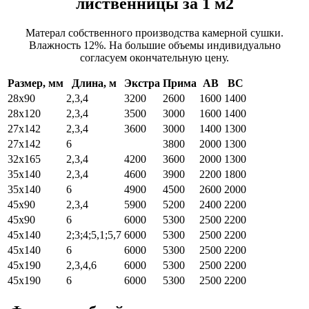
лиственницы за 1 м2
Матерал собственного производства камерной сушки.
Влажность 12%. На большие объемы индивидуально
согласуем окончательную цену.
Размер, мм
Длина, м
Экстра
Прима
АВ
ВС
28х90
2,3,4
3200
2600
1600
1400
28х120
2,3,4
3500
3000
1600
1400
27х142
2,3,4
3600
3000
1400
1300
27х142
6
3800
2000
1300
32х165
2,3,4
4200
3600
2000
1300
35х140
2,3,4
4600
3900
2200
1800
35х140
6
4900
4500
2600
2000
45х90
2,3,4
5900
5200
2400
2200
45х90
6
6000
5300
2500
2200
45х140
2;3;4;5,1;5,7
6000
5300
2500
2200
45х140
6
6000
5300
2500
2200
45х190
2,3,4,6
6000
5300
2500
2200
45х190
6
6000
5300
2500
2200