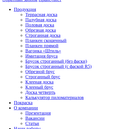
Продукция
Террасная доска
Палубная доска
Половая доска
Обрезная доска
Строганная доска
Планкен скошенный
Планкен прямой
Вагонка «Штиль»
Имитация бруса
Брусок строганный (без фаски)
Брусок строганный (с фаской R5)
Обрезной брус
Строганный брус
Клееная доска
Клееный брус
Доска четверть
Калькулятор пиломатериалов
Покраска
О компании
Презентация
Вакансии
Статьи
Наши работы