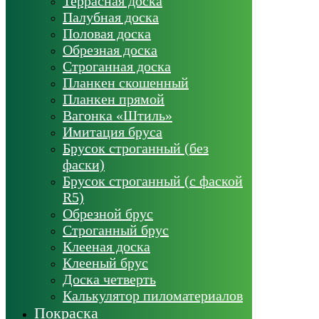
Террасная доска
Палубная доска
Половая доска
Обрезная доска
Строганная доска
Планкен скошенный
Планкен прямой
Вагонка «Штиль»
Имитация бруса
Брусок строганный (без
фаски)
Брусок строганный (с фаской
R5)
Обрезной брус
Строганный брус
Клееная доска
Клееный брус
Доска четверть
Калькулятор пиломатериалов
Покраска