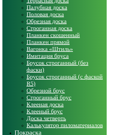
Террасная доска
Палубная доска
Половая доска
Обрезная доска
Строганная доска
Планкен скошенный
Планкен прямой
Вагонка «Штиль»
Имитация бруса
Брусок строганный (без
фаски)
Брусок строганный (с фаской
R5)
Обрезной брус
Строганный брус
Клееная доска
Клееный брус
Доска четверть
Калькулятор пиломатериалов
Покраска