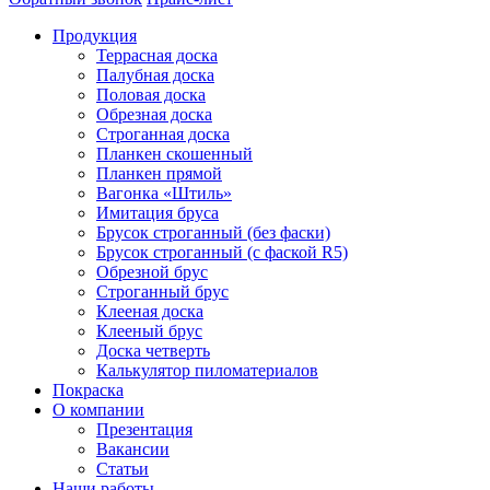
Продукция
Террасная доска
Палубная доска
Половая доска
Обрезная доска
Строганная доска
Планкен скошенный
Планкен прямой
Вагонка «Штиль»
Имитация бруса
Брусок строганный (без фаски)
Брусок строганный (с фаской R5)
Обрезной брус
Строганный брус
Клееная доска
Клееный брус
Доска четверть
Калькулятор пиломатериалов
Покраска
О компании
Презентация
Вакансии
Статьи
Наши работы