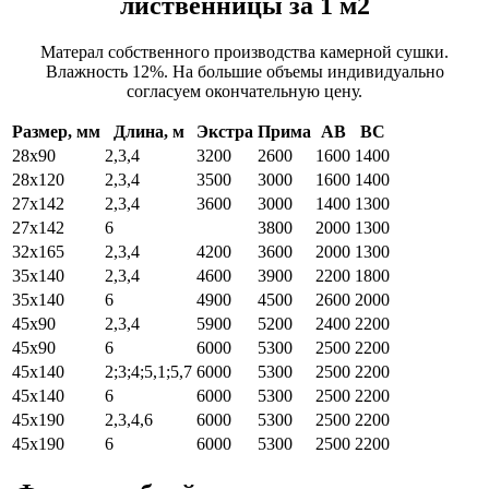
лиственницы за 1 м2
Матерал собственного производства камерной сушки.
Влажность 12%. На большие объемы индивидуально
согласуем окончательную цену.
Размер, мм
Длина, м
Экстра
Прима
АВ
ВС
28х90
2,3,4
3200
2600
1600
1400
28х120
2,3,4
3500
3000
1600
1400
27х142
2,3,4
3600
3000
1400
1300
27х142
6
3800
2000
1300
32х165
2,3,4
4200
3600
2000
1300
35х140
2,3,4
4600
3900
2200
1800
35х140
6
4900
4500
2600
2000
45х90
2,3,4
5900
5200
2400
2200
45х90
6
6000
5300
2500
2200
45х140
2;3;4;5,1;5,7
6000
5300
2500
2200
45х140
6
6000
5300
2500
2200
45х190
2,3,4,6
6000
5300
2500
2200
45х190
6
6000
5300
2500
2200