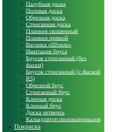
Палубная доска
Половая доска
Обрезная доска
Строганная доска
Планкен скошенный
Планкен прямой
Вагонка «Штиль»
Имитация бруса
Брусок строганный (без
фаски)
Брусок строганный (с фаской
R5)
Обрезной брус
Строганный брус
Клееная доска
Клееный брус
Доска четверть
Калькулятор пиломатериалов
Покраска