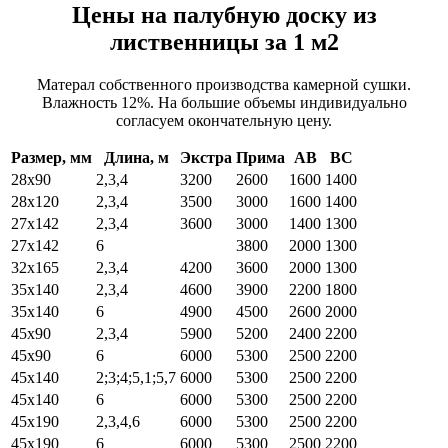
Цены на палубную доску из
лиственницы за 1 м2
Матерал собственного производства камерной сушки.
Влажность 12%. На большие объемы индивидуально
согласуем окончательную цену.
Размер, мм
Длина, м
Экстра
Прима
АВ
ВС
28х90
2,3,4
3200
2600
1600
1400
28х120
2,3,4
3500
3000
1600
1400
27х142
2,3,4
3600
3000
1400
1300
27х142
6
3800
2000
1300
32х165
2,3,4
4200
3600
2000
1300
35х140
2,3,4
4600
3900
2200
1800
35х140
6
4900
4500
2600
2000
45х90
2,3,4
5900
5200
2400
2200
45х90
6
6000
5300
2500
2200
45х140
2;3;4;5,1;5,7
6000
5300
2500
2200
45х140
6
6000
5300
2500
2200
45х190
2,3,4,6
6000
5300
2500
2200
45х190
6
6000
5300
2500
2200