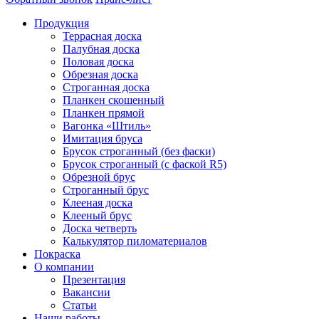
Продукция
Террасная доска
Палубная доска
Половая доска
Обрезная доска
Строганная доска
Планкен скошенный
Планкен прямой
Вагонка «Штиль»
Имитация бруса
Брусок строганный (без фаски)
Брусок строганный (с фаской R5)
Обрезной брус
Строганный брус
Клееная доска
Клееный брус
Доска четверть
Калькулятор пиломатериалов
Покраска
О компании
Презентация
Вакансии
Статьи
Наши работы