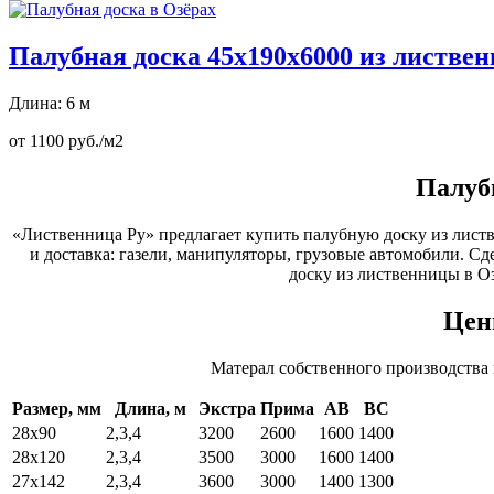
Палубная доска 45х190х6000 из листве
Длина: 6 м
от 1100 руб./м2
Палуб
«Лиственница Ру» предлагает купить палубную доску из листв
и доставка: газели, манипуляторы, грузовые автомобили. Сд
доску из лиственницы в О
Цен
Матерал собственного производства
Размер, мм
Длина, м
Экстра
Прима
АВ
ВС
28х90
2,3,4
3200
2600
1600
1400
28х120
2,3,4
3500
3000
1600
1400
27х142
2,3,4
3600
3000
1400
1300