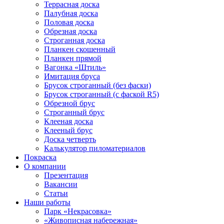
Террасная доска
Палубная доска
Половая доска
Обрезная доска
Строганная доска
Планкен скошенный
Планкен прямой
Вагонка «Штиль»
Имитация бруса
Брусок строганный (без фаски)
Брусок строганный (с фаской R5)
Обрезной брус
Строганный брус
Клееная доска
Клееный брус
Доска четверть
Калькулятор пиломатериалов
Покраска
О компании
Презентация
Вакансии
Статьи
Наши работы
Парк «Некрасовка»
«Живописная набережная»