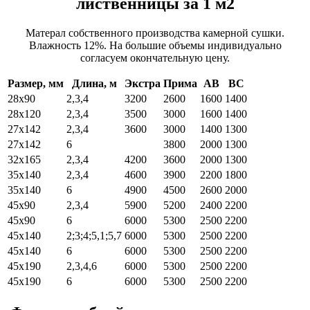
лиственницы за 1 м2
Матерал собственного производства камерной сушки.
Влажность 12%. На большие объемы индивидуально
согласуем окончательную цену.
Размер, мм
Длина, м
Экстра
Прима
АВ
ВС
28х90
2,3,4
3200
2600
1600
1400
28х120
2,3,4
3500
3000
1600
1400
27х142
2,3,4
3600
3000
1400
1300
27х142
6
3800
2000
1300
32х165
2,3,4
4200
3600
2000
1300
35х140
2,3,4
4600
3900
2200
1800
35х140
6
4900
4500
2600
2000
45х90
2,3,4
5900
5200
2400
2200
45х90
6
6000
5300
2500
2200
45х140
2;3;4;5,1;5,7
6000
5300
2500
2200
45х140
6
6000
5300
2500
2200
45х190
2,3,4,6
6000
5300
2500
2200
45х190
6
6000
5300
2500
2200