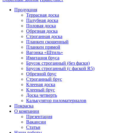
Продукция
Террасная доска
Палубная доска
Половая доска
Обрезная доска
Строганная доска
Планкен скошенный
Планкен прямой
Вагонка «Штиль»
Имитация бруса
Брусок строганный (без фаски)
Брусок строганный (с фаской R5)
Обрезной брус
Строганный брус
Клееная доска
Клееный брус
Доска четверть
Калькулятор пиломатериалов
Покраска
О компании
Презентация
Вакансии
Статьи
Наши работы