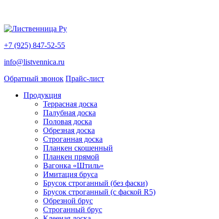
+7 (925) 847-52-55
info@listvennica.ru
Обратный звонок
Прайс-лист
Продукция
Террасная доска
Палубная доска
Половая доска
Обрезная доска
Строганная доска
Планкен скошенный
Планкен прямой
Вагонка «Штиль»
Имитация бруса
Брусок строганный (без фаски)
Брусок строганный (с фаской R5)
Обрезной брус
Строганный брус
Клееная доска