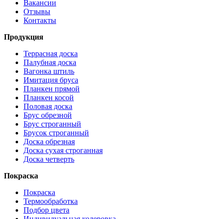
Вакансии
Отзывы
Контакты
Продукция
Террасная доска
Палубная доска
Вагонка штиль
Имитация бруса
Планкен прямой
Планкен косой
Половая доска
Брус обрезной
Брус строганный
Брусок строганный
Доска обрезная
Доска сухая строганная
Доска четверть
Покраска
Покраска
Термообработка
Подбор цвета
Индивидуальная колеровка