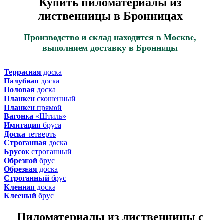
Купить пиломатериалы из
лиственницы в Бронницах
Производство и склад находится в Москве,
выполняем доставку в Бронницы
Террасная
доска
Палубная
доска
Половая
доска
Планкен
скошенный
Планкен
прямой
Вагонка
«Штиль»
Имитация
бруса
Доска
четверть
Строганная
доска
Брусок
строганный
Обрезной
брус
Обрезная
доска
Строганный
брус
Кленная
доска
Клееный
брус
Пиломатериалы из лиственницы с