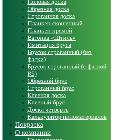
Половая доска
Обрезная доска
Строганная доска
Планкен скошенный
Планкен прямой
Вагонка «Штиль»
Имитация бруса
Брусок строганный (без
фаски)
Брусок строганный (с фаской
R5)
Обрезной брус
Строганный брус
Клееная доска
Клееный брус
Доска четверть
Калькулятор пиломатериалов
Покраска
О компании
Презентация