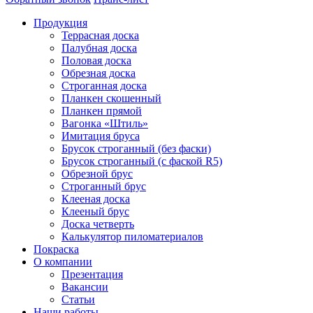
Продукция
Террасная доска
Палубная доска
Половая доска
Обрезная доска
Строганная доска
Планкен скошенный
Планкен прямой
Вагонка «Штиль»
Имитация бруса
Брусок строганный (без фаски)
Брусок строганный (с фаской R5)
Обрезной брус
Строганный брус
Клееная доска
Клееный брус
Доска четверть
Калькулятор пиломатериалов
Покраска
О компании
Презентация
Вакансии
Статьи
Наши работы