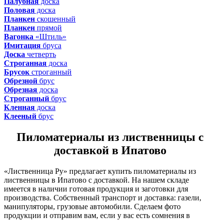
Палубная
доска
Половая
доска
Планкен
скошенный
Планкен
прямой
Вагонка
«Штиль»
Имитация
бруса
Доска
четверть
Строганная
доска
Брусок
строганный
Обрезной
брус
Обрезная
доска
Строганный
брус
Кленная
доска
Клееный
брус
Пиломатериалы из лиственницы с
доставкой в Ипатово
«Лиственница Ру» предлагает купить пиломатериалы из
лиственницы в Ипатово с доставкой. На нашем складе
имеется в наличии готовая продукция и заготовки для
производства. Собственный транспорт и доставка: газели,
манипуляторы, грузовые автомобили. Сделаем фото
продукции и отправим вам, если у вас есть сомнения в