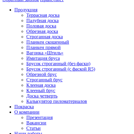
Продукция
Террасная доска
Палубная доска
Половая доска
Обрезная доска
Строганная доска
Планкен скошенный
Планкен прямой
Вагонка «Штиль»
Имитация бруса
Брусок строганный (без фаски)
Брусок строганный (с фаской R5)
Обрезной брус
Строганный брус
Клееная доска
Клееный брус
Доска четверть
Калькулятор пиломатериалов
Покраска
О компании
Презентация
Вакансии
Статьи
Наши работы