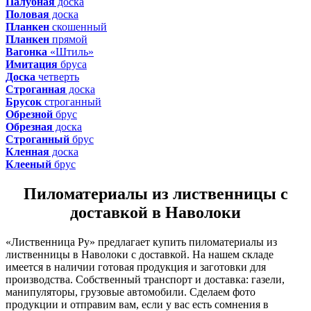
Палубная
доска
Половая
доска
Планкен
скошенный
Планкен
прямой
Вагонка
«Штиль»
Имитация
бруса
Доска
четверть
Строганная
доска
Брусок
строганный
Обрезной
брус
Обрезная
доска
Строганный
брус
Кленная
доска
Клееный
брус
Пиломатериалы из лиственницы с
доставкой в Наволоки
«Лиственница Ру» предлагает купить пиломатериалы из
лиственницы в Наволоки с доставкой. На нашем складе
имеется в наличии готовая продукция и заготовки для
производства. Собственный транспорт и доставка: газели,
манипуляторы, грузовые автомобили. Сделаем фото
продукции и отправим вам, если у вас есть сомнения в