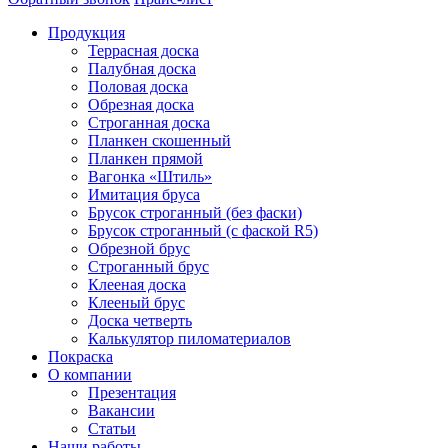
Продукция
Террасная доска
Палубная доска
Половая доска
Обрезная доска
Строганная доска
Планкен скошенный
Планкен прямой
Вагонка «Штиль»
Имитация бруса
Брусок строганный (без фаски)
Брусок строганный (с фаской R5)
Обрезной брус
Строганный брус
Клееная доска
Клееный брус
Доска четверть
Калькулятор пиломатериалов
Покраска
О компании
Презентация
Вакансии
Статьи
Наши работы