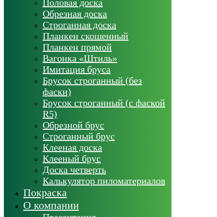
Половая доска
Обрезная доска
Строганная доска
Планкен скошенный
Планкен прямой
Вагонка «Штиль»
Имитация бруса
Брусок строганный (без
фаски)
Брусок строганный (с фаской
R5)
Обрезной брус
Строганный брус
Клееная доска
Клееный брус
Доска четверть
Калькулятор пиломатериалов
Покраска
О компании
Презентация