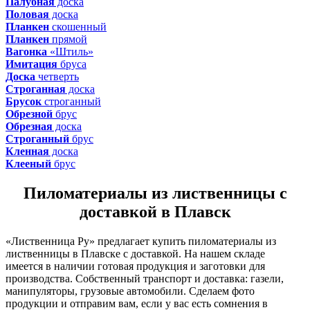
Палубная
доска
Половая
доска
Планкен
скошенный
Планкен
прямой
Вагонка
«Штиль»
Имитация
бруса
Доска
четверть
Строганная
доска
Брусок
строганный
Обрезной
брус
Обрезная
доска
Строганный
брус
Кленная
доска
Клееный
брус
Пиломатериалы из лиственницы с
доставкой в Плавск
«Лиственница Ру» предлагает купить пиломатериалы из
лиственницы в Плавске с доставкой. На нашем складе
имеется в наличии готовая продукция и заготовки для
производства. Собственный транспорт и доставка: газели,
манипуляторы, грузовые автомобили. Сделаем фото
продукции и отправим вам, если у вас есть сомнения в