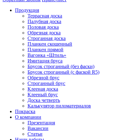
Продукция
Террасная доска
Палубная доска
Половая доска
Обрезная доска
Строганная доска
Планкен скошенный
Планкен прямой
Вагонка «Штиль»
Имитация бруса
Брусок строганный (без фаски)
Брусок строганный (с фаской R5)
Обрезной брус
Строганный брус
Клееная доска
Клееный брус
Доска четверть
Калькулятор пиломатериалов
Покраска
О компании
Презентация
Вакансии
Статьи
Наши работы