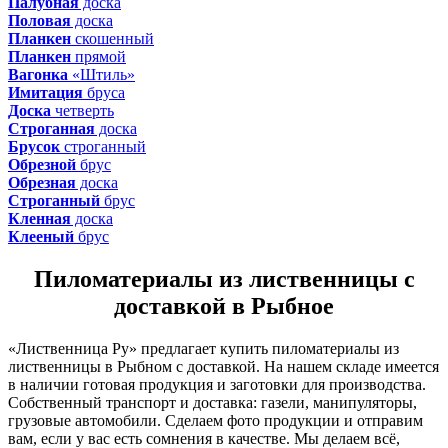
Палубная
доска
Половая
доска
Планкен
скошенный
Планкен
прямой
Вагонка
«Штиль»
Имитация
бруса
Доска
четверть
Строганная
доска
Брусок
строганный
Обрезной
брус
Обрезная
доска
Строганный
брус
Кленная
доска
Клееный
брус
Пиломатериалы из лиственницы с
доставкой в Рыбное
«Лиственница Ру» предлагает купить пиломатериалы из
лиственницы в Рыбном с доставкой. На нашем складе имеется
в наличии готовая продукция и заготовки для производства.
Собственный транспорт и доставка: газели, манипуляторы,
грузовые автомобили. Сделаем фото продукции и отправим
вам, если у вас есть сомнения в качестве. Мы делаем всё,