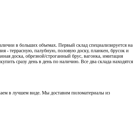
наличии в больших объемах. Первый склад специализируется на
ия - террасную, палубную, половую доску, планкен, брусок и
анная доска, обрезной/строганный брус, вагонка, имитация
упить сразу день в день по наличию. Все два склада находятся
елаем в лучшем виде. Мы доставим пиломатериалы из