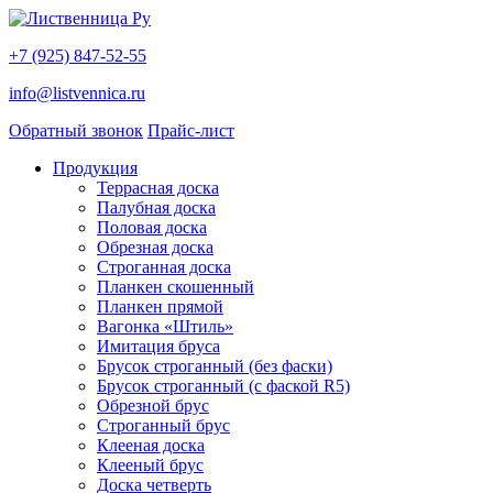
+7 (925) 847-52-55
info@listvennica.ru
Обратный звонок
Прайс-лист
Продукция
Террасная доска
Палубная доска
Половая доска
Обрезная доска
Строганная доска
Планкен скошенный
Планкен прямой
Вагонка «Штиль»
Имитация бруса
Брусок строганный (без фаски)
Брусок строганный (с фаской R5)
Обрезной брус
Строганный брус
Клееная доска
Клееный брус
Доска четверть