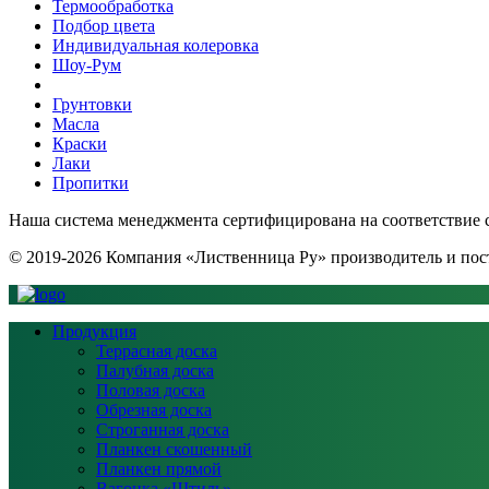
Термообработка
Подбор цвета
Индивидуальная колеровка
Шоу-Рум
Грунтовки
Масла
Краски
Лаки
Пропитки
Наша система менеджмента сертифицирована на соответствие ст
© 2019-2026 Компания «Лиственница Ру» производитель и по
Продукция
Террасная доска
Палубная доска
Половая доска
Обрезная доска
Строганная доска
Планкен скошенный
Планкен прямой
Вагонка «Штиль»