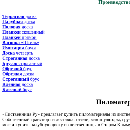
Производств
Террасная
доска
Палубная
доска
Половая
доска
Планкен
скошенный
Планкен
прямой
Вагонка
«Штиль»
Имитация
бруса
Доска
четверть
Строганная
доска
Брусок
строганный
Обрезной
брус
Обрезная
доска
Строганный
брус
Кленная
доска
Клееный
брус
Пиломатер
«Лиственница Ру» предлагает купить пиломатериалы из листве
Собственный транспорт и доставка: газели, манипуляторы, гру
могли купить палубную доску из лиственницы в Старом Крыму