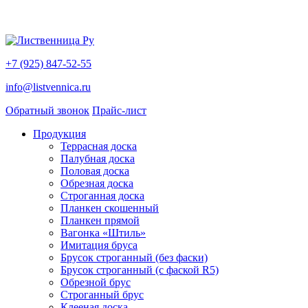
+7 (925) 847-52-55
info@listvennica.ru
Обратный звонок
Прайс-лист
Продукция
Террасная доска
Палубная доска
Половая доска
Обрезная доска
Строганная доска
Планкен скошенный
Планкен прямой
Вагонка «Штиль»
Имитация бруса
Брусок строганный (без фаски)
Брусок строганный (с фаской R5)
Обрезной брус
Строганный брус
Клееная доска