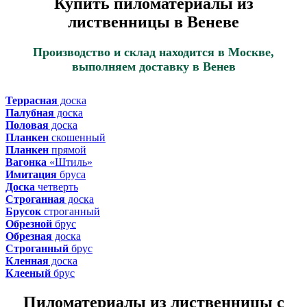
Купить пиломатериалы из
лиственницы в Веневе
Производство и склад находится в Москве,
выполняем доставку в Венев
Террасная
доска
Палубная
доска
Половая
доска
Планкен
скошенный
Планкен
прямой
Вагонка
«Штиль»
Имитация
бруса
Доска
четверть
Строганная
доска
Брусок
строганный
Обрезной
брус
Обрезная
доска
Строганный
брус
Кленная
доска
Клееный
брус
Пиломатериалы из лиственницы с