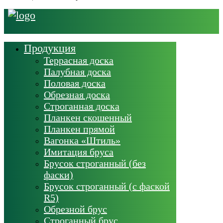
Продукция
Террасная доска
Палубная доска
Половая доска
Обрезная доска
Строганная доска
Планкен скошенный
Планкен прямой
Вагонка «Штиль»
Имитация бруса
Брусок строганный (без
фаски)
Брусок строганный (с фаской
R5)
Обрезной брус
Строганный брус