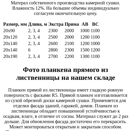
Матерал собственного производства камерной сушки.
Влажность 12%. На большие объемы индивидуально
согласуем окончательную цену.
Размер, мм
Длина, м
Экстра
Прима
АВ
ВС
20х90
2, 3, 4
2300
2000
1000
1100
20х120
2, 3, 4
2500
2000
1200
1100
20х140
2, 3, 4
2600
2100
1200
1000
20х140
6
2800
2300
1500
1200
20х190
2, 3, 4
2700
2200
1300
1100
Фото планкена прямого из
лиственницы на нашем складе
Планкен прямой из лиственницы имеет гладкую ровную
поверхность с фасками R5. Прямой планкен изготавливается
из сухой обрезной доски камерной сушки. Применяется для
отделки фасада зданий, гаражей, домов. Планкен из
лиственницы обладает повышенной устойчивостью к
осадкам, влаге, в отличие от сосны. Материал служит до 2 раз
дольше. Для обновления фасада достаточно его перекрасить.
Может монтироваться открытым и закрытым способом.