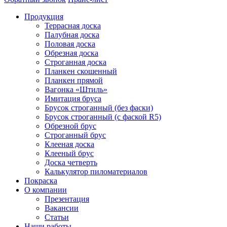
Продукция
Террасная доска
Палубная доска
Половая доска
Обрезная доска
Строганная доска
Планкен скошенный
Планкен прямой
Вагонка «Штиль»
Имитация бруса
Брусок строганный (без фаски)
Брусок строганный (с фаской R5)
Обрезной брус
Строганный брус
Клееная доска
Клееный брус
Доска четверть
Калькулятор пиломатериалов
Покраска
О компании
Презентация
Вакансии
Статьи
Наши работы