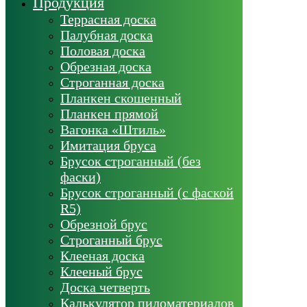
Продукция
Террасная доска
Палубная доска
Половая доска
Обрезная доска
Строганная доска
Планкен скошенный
Планкен прямой
Вагонка «Штиль»
Имитация бруса
Брусок строганный (без
фаски)
Брусок строганный (с фаской
R5)
Обрезной брус
Строганный брус
Клееная доска
Клееный брус
Доска четверть
Калькулятор пиломатериалов