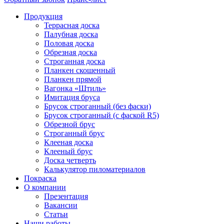
Продукция
Террасная доска
Палубная доска
Половая доска
Обрезная доска
Строганная доска
Планкен скошенный
Планкен прямой
Вагонка «Штиль»
Имитация бруса
Брусок строганный (без фаски)
Брусок строганный (с фаской R5)
Обрезной брус
Строганный брус
Клееная доска
Клееный брус
Доска четверть
Калькулятор пиломатериалов
Покраска
О компании
Презентация
Вакансии
Статьи
Наши работы