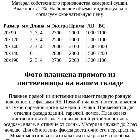
Матерал собственного производства камерной сушки.
Влажность 12%. На большие объемы индивидуально
согласуем окончательную цену.
Размер, мм
Длина, м
Экстра
Прима
АВ
ВС
20х90
2, 3, 4
2300
2000
1000
1100
20х120
2, 3, 4
2500
2000
1200
1100
20х140
2, 3, 4
2600
2100
1200
1000
20х140
6
2800
2300
1500
1200
20х190
2, 3, 4
2700
2200
1300
1100
Фото планкена прямого из
лиственницы на нашем складе
Планкен прямой из лиственницы имеет гладкую ровную
поверхность с фасками R5. Прямой планкен изготавливается
из сухой обрезной доски камерной сушки. Применяется для
отделки фасада зданий, гаражей, домов. Планкен из
лиственницы обладает повышенной устойчивостью к
осадкам, влаге, в отличие от сосны. Материал служит до 2 раз
дольше. Для обновления фасада достаточно его перекрасить.
Может монтироваться открытым и закрытым способом.