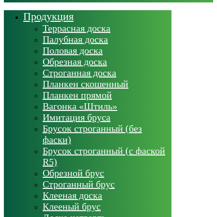
Продукция
Террасная доска
Палубная доска
Половая доска
Обрезная доска
Строганная доска
Планкен скошенный
Планкен прямой
Вагонка «Штиль»
Имитация бруса
Брусок строганный (без
фаски)
Брусок строганный (с фаской
R5)
Обрезной брус
Строганный брус
Клееная доска
Клееный брус