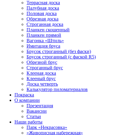
Террасная доска
Палубная доска
Половая доска
Обрезная доска
Строганная доска
Планкен скошенный
Планкен прямой
Вагонка «Штиль»
Имитация бруса
Брусок строганный (без фаски)
Брусок строганный (с фаской R5)
Обрезной брус
Строганный брус
Клееная доска
Клееный брус
Доска четверть
Калькулятор пиломатериалов
Покраска
О компании
Презентация
Вакансии
Статьи
Наши работы
Парк «Некрасовка»
«Живописная набережная»