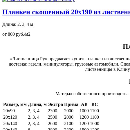
Планкен скошенный 20х190 из листве
Длина: 2, 3, 4 м
от 800 руб./м2
Пл
«Лиственница Ру» предлагает купить планкен из лиственни
доставка: газели, манипуляторы, грузовые автомобили. Сдел
лиственницы в Клину
Матерал собственного производства
Размер, мм
Длина, м
Экстра
Прима
АВ
ВС
20х90
2, 3, 4
2300
2000
1000
1100
20х120
2, 3, 4
2500
2000
1200
1100
20х140
2, 3, 4
2600
2100
1200
1000
20х140
6
2800
2300
1500
1200