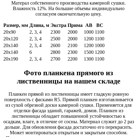
Матерал собственного производства камерной сушки.
Влажность 12%. На большие объемы индивидуально
согласуем окончательную цену.
Размер, мм
Длина, м
Экстра
Прима
АВ
ВС
20х90
2, 3, 4
2300
2000
1000
1100
20х120
2, 3, 4
2500
2000
1200
1100
20х140
2, 3, 4
2600
2100
1200
1000
20х140
6
2800
2300
1500
1200
20х190
2, 3, 4
2700
2200
1300
1100
Фото планкена прямого из
лиственницы на нашем складе
Планкен прямой из лиственницы имеет гладкую ровную
поверхность с фасками R5. Прямой планкен изготавливается
из сухой обрезной доски камерной сушки. Применяется для
отделки фасада зданий, гаражей, домов. Планкен из
лиственницы обладает повышенной устойчивостью к
осадкам, влаге, в отличие от сосны. Материал служит до 2 раз
дольше. Для обновления фасада достаточно его перекрасить.
Может монтироваться открытым и закрытым способом.