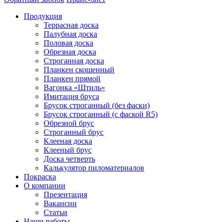
Продукция
Террасная доска
Палубная доска
Половая доска
Обрезная доска
Строганная доска
Планкен скошенный
Планкен прямой
Вагонка «Штиль»
Имитация бруса
Брусок строганный (без фаски)
Брусок строганный (с фаской R5)
Обрезной брус
Строганный брус
Клееная доска
Клееный брус
Доска четверть
Калькулятор пиломатериалов
Покраска
О компании
Презентация
Вакансии
Статьи
Наши работы