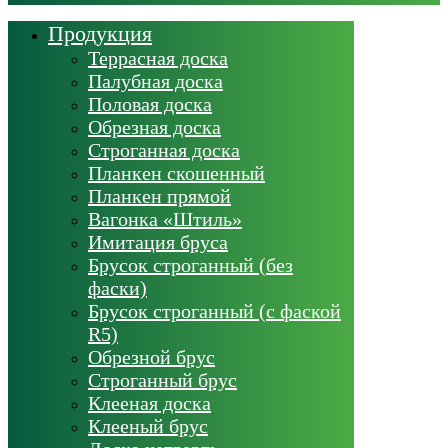
Продукция
Террасная доска
Палубная доска
Половая доска
Обрезная доска
Строганная доска
Планкен скошенный
Планкен прямой
Вагонка «Штиль»
Имитация бруса
Брусок строганный (без
фаски)
Брусок строганный (с фаской
R5)
Обрезной брус
Строганный брус
Клееная доска
Клееный брус