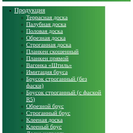
Продукция
Террасная доска
Палубная доска
Половая доска
Обрезная доска
Строганная доска
Планкен скошенный
Планкен прямой
Вагонка «Штиль»
Имитация бруса
Брусок строганный (без
фаски)
Брусок строганный (с фаской
R5)
Обрезной брус
Строганный брус
Клееная доска
Клееный брус