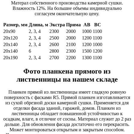
Матерал собственного производства камерной сушки.
Влажность 12%. На большие объемы индивидуально
согласуем окончательную цену.
Размер, мм
Длина, м
Экстра
Прима
АВ
ВС
20х90
2, 3, 4
2300
2000
1000
1100
20х120
2, 3, 4
2500
2000
1200
1100
20х140
2, 3, 4
2600
2100
1200
1000
20х140
6
2800
2300
1500
1200
20х190
2, 3, 4
2700
2200
1300
1100
Фото планкена прямого из
лиственницы на нашем складе
Планкен прямой из лиственницы имеет гладкую ровную
поверхность с фасками R5. Прямой планкен изготавливается
из сухой обрезной доски камерной сушки. Применяется для
отделки фасада зданий, гаражей, домов. Планкен из
лиственницы обладает повышенной устойчивостью к
осадкам, влаге, в отличие от сосны. Материал служит до 2 раз
дольше. Для обновления фасада достаточно его перекрасить.
Может монтироваться открытым и закрытым способом.