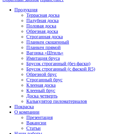
Продукция
Террасная доска
Палубная доска
Половая доска
Обрезная доска
Строганная доска
Планкен скошенный
Планкен прямой
Вагонка «Штиль»
Имитация бруса
Брусок строганный (без фаски)
Брусок строганный (с фаской R5)
Обрезной брус
Строганный брус
Клееная доска
Клееный брус
Доска четверть
Калькулятор пиломатериалов
Покраска
О компании
Презентация
Вакансии
Статьи
Наши работы