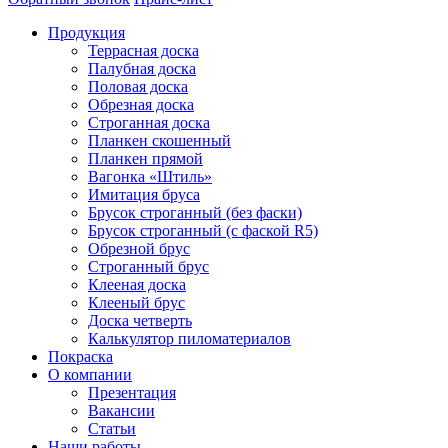
Продукция
Террасная доска
Палубная доска
Половая доска
Обрезная доска
Строганная доска
Планкен скошенный
Планкен прямой
Вагонка «Штиль»
Имитация бруса
Брусок строганный (без фаски)
Брусок строганный (с фаской R5)
Обрезной брус
Строганный брус
Клееная доска
Клееный брус
Доска четверть
Калькулятор пиломатериалов
Покраска
О компании
Презентация
Вакансии
Статьи
Наши работы