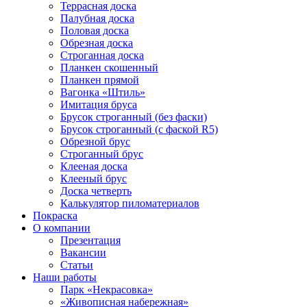
Террасная доска
Палубная доска
Половая доска
Обрезная доска
Строганная доска
Планкен скошенный
Планкен прямой
Вагонка «Штиль»
Имитация бруса
Брусок строганный (без фаски)
Брусок строганный (с фаской R5)
Обрезной брус
Строганный брус
Клееная доска
Клееный брус
Доска четверть
Калькулятор пиломатериалов
Покраска
О компании
Презентация
Вакансии
Статьи
Наши работы
Парк «Некрасовка»
«Живописная набережная»