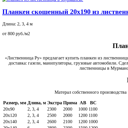
Планкен скошенный 20х190 из листве
Длина: 2, 3, 4 м
от 800 руб./м2
План
«Лиственница Ру» предлагает купить планкен из лиственницы
доставка: газели, манипуляторы, грузовые автомобили. Сдел
лиственницы в Мурманск
Матерал собственного производства
Размер, мм
Длина, м
Экстра
Прима
АВ
ВС
20х90
2, 3, 4
2300
2000
1000
1100
20х120
2, 3, 4
2500
2000
1200
1100
20х140
2, 3, 4
2600
2100
1200
1000
20х140
6
2800
2300
1500
1200