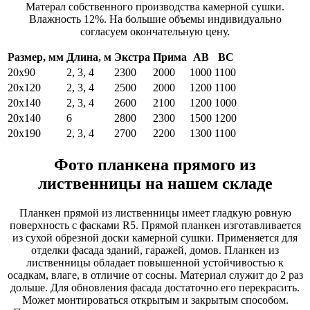
Матерал собственного производства камерной сушки.
Влажность 12%. На большие объемы индивидуально
согласуем окончательную цену.
Размер, мм
Длина, м
Экстра
Прима
АВ
ВС
20х90
2, 3, 4
2300
2000
1000
1100
20х120
2, 3, 4
2500
2000
1200
1100
20х140
2, 3, 4
2600
2100
1200
1000
20х140
6
2800
2300
1500
1200
20х190
2, 3, 4
2700
2200
1300
1100
Фото планкена прямого из
лиственницы на нашем складе
Планкен прямой из лиственницы имеет гладкую ровную
поверхность с фасками R5. Прямой планкен изготавливается
из сухой обрезной доски камерной сушки. Применяется для
отделки фасада зданий, гаражей, домов. Планкен из
лиственницы обладает повышенной устойчивостью к
осадкам, влаге, в отличие от сосны. Материал служит до 2 раз
дольше. Для обновления фасада достаточно его перекрасить.
Может монтироваться открытым и закрытым способом.