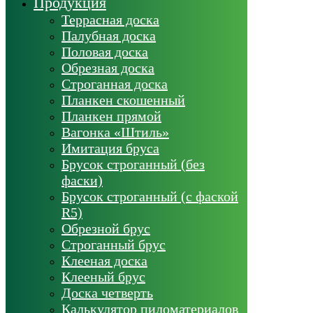
Продукция
Террасная доска
Палубная доска
Половая доска
Обрезная доска
Строганная доска
Планкен скошенный
Планкен прямой
Вагонка «Штиль»
Имитация бруса
Брусок строганный (без
фаски)
Брусок строганный (с фаской
R5)
Обрезной брус
Строганный брус
Клееная доска
Клееный брус
Доска четверть
Калькулятор пиломатериалов