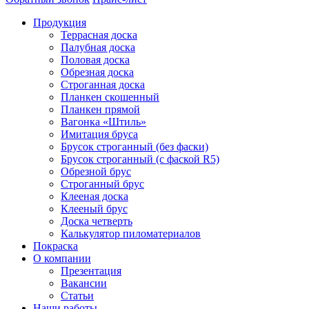
Продукция
Террасная доска
Палубная доска
Половая доска
Обрезная доска
Строганная доска
Планкен скошенный
Планкен прямой
Вагонка «Штиль»
Имитация бруса
Брусок строганный (без фаски)
Брусок строганный (с фаской R5)
Обрезной брус
Строганный брус
Клееная доска
Клееный брус
Доска четверть
Калькулятор пиломатериалов
Покраска
О компании
Презентация
Вакансии
Статьи
Наши работы