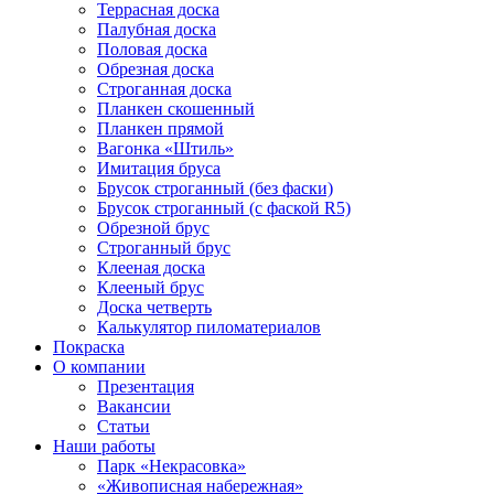
Террасная доска
Палубная доска
Половая доска
Обрезная доска
Строганная доска
Планкен скошенный
Планкен прямой
Вагонка «Штиль»
Имитация бруса
Брусок строганный (без фаски)
Брусок строганный (с фаской R5)
Обрезной брус
Строганный брус
Клееная доска
Клееный брус
Доска четверть
Калькулятор пиломатериалов
Покраска
О компании
Презентация
Вакансии
Статьи
Наши работы
Парк «Некрасовка»
«Живописная набережная»