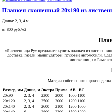
Планкен скошенный 20х190 из листве
Длина: 2, 3, 4 м
от 800 руб./м2
План
«Лиственница Ру» предлагает купить планкен из лиственницы
доставка: газели, манипуляторы, грузовые автомобили. Сдел
лиственницы в Раменск
Матерал собственного производства
Размер, мм
Длина, м
Экстра
Прима
АВ
ВС
20х90
2, 3, 4
2300
2000
1000
1100
20х120
2, 3, 4
2500
2000
1200
1100
20х140
2, 3, 4
2600
2100
1200
1000
20х140
6
2800
2300
1500
1200