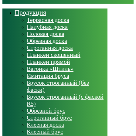
Продукция
Террасная доска
Палубная доска
Половая доска
Обрезная доска
Строганная доска
Планкен скошенный
Планкен прямой
Вагонка «Штиль»
Имитация бруса
Брусок строганный (без
фаски)
Брусок строганный (с фаской
R5)
Обрезной брус
Строганный брус
Клееная доска
Клееный брус