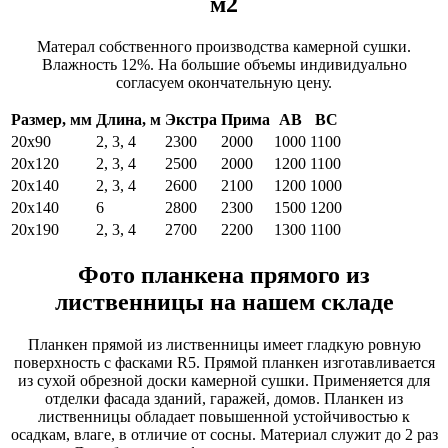
м2
Матерал собственного производства камерной сушки.
Влажность 12%. На большие объемы индивидуально
согласуем окончательную цену.
Размер, мм
Длина, м
Экстра
Прима
АВ
ВС
20х90
2, 3, 4
2300
2000
1000
1100
20х120
2, 3, 4
2500
2000
1200
1100
20х140
2, 3, 4
2600
2100
1200
1000
20х140
6
2800
2300
1500
1200
20х190
2, 3, 4
2700
2200
1300
1100
Фото планкена прямого из
лиственницы на нашем складе
Планкен прямой из лиственницы имеет гладкую ровную
поверхность с фасками R5. Прямой планкен изготавливается
из сухой обрезной доски камерной сушки. Применяется для
отделки фасада зданий, гаражей, домов. Планкен из
лиственницы обладает повышенной устойчивостью к
осадкам, влаге, в отличие от сосны. Материал служит до 2 раз