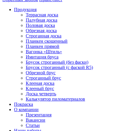
Продукция
Террасная доска
Палубная доска
Половая доска
Обрезная доска
Строганная доска
Планкен скошенный
Планкен прямой
Вагонка «Штиль»
Имитация бруса
Брусок строганный (без фаски)
Брусок строганный (с фаской R5)
Обрезной брус
Строганный брус
Клееная доска
Клееный брус
Доска четверть
Калькулятор пиломатериалов
Покраска
О компании
Презентация
Вакансии
Статьи
Наши работы