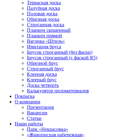
Террасная доска
Палубная доска
Половая доска
Обрезная доска
Строганная доска
Планкен скошенный
Планкен прямой
Вагонка «Штиль»
Имитация бруса
Брусок строганный (без фаски)
Брусок строганный (с фаской R5)
Обрезной брус
Строганный брус
Клееная доска
Клееный брус
Доска четверть
Калькулятор пиломатериалов
Покраска
О компании
Презентация
Вакансии
Статьи
Наши работы
Парк «Некрасовка»
«Живописная набережная»