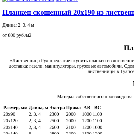
Планкен скошенный 20х190 из листве
Длина: 2, 3, 4 м
от 800 руб./м2
Пл
«Лиственница Ру» предлагает купить планкен из лиственни
доставка: газели, манипуляторы, грузовые автомобили. Сдел
лиственницы в Туапсе
Матерал собственного производства
Размер, мм
Длина, м
Экстра
Прима
АВ
ВС
20х90
2, 3, 4
2300
2000
1000
1100
20х120
2, 3, 4
2500
2000
1200
1100
20х140
2, 3, 4
2600
2100
1200
1000
20х140
6
2800
2300
1500
1200