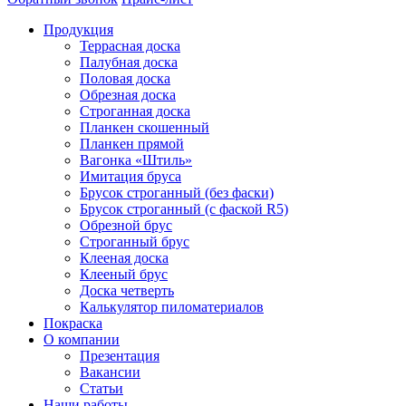
Продукция
Террасная доска
Палубная доска
Половая доска
Обрезная доска
Строганная доска
Планкен скошенный
Планкен прямой
Вагонка «Штиль»
Имитация бруса
Брусок строганный (без фаски)
Брусок строганный (с фаской R5)
Обрезной брус
Строганный брус
Клееная доска
Клееный брус
Доска четверть
Калькулятор пиломатериалов
Покраска
О компании
Презентация
Вакансии
Статьи
Наши работы