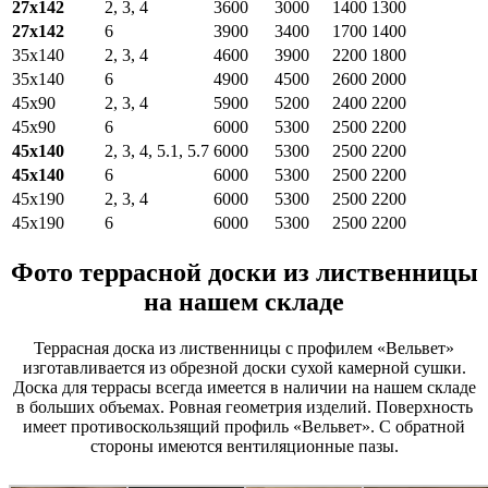
27х142
2, 3, 4
3600
3000
1400
1300
27х142
6
3900
3400
1700
1400
35х140
2, 3, 4
4600
3900
2200
1800
35х140
6
4900
4500
2600
2000
45х90
2, 3, 4
5900
5200
2400
2200
45х90
6
6000
5300
2500
2200
45х140
2, 3, 4, 5.1, 5.7
6000
5300
2500
2200
45х140
6
6000
5300
2500
2200
45х190
2, 3, 4
6000
5300
2500
2200
45х190
6
6000
5300
2500
2200
Фото террасной доски из лиственницы
на нашем складе
Террасная доска из лиственницы с профилем «Вельвет»
изготавливается из обрезной доски сухой камерной сушки.
Доска для террасы всегда имеется в наличии на нашем складе
в больших объемах. Ровная геометрия изделий. Поверхность
имеет противоскользящий профиль «Вельвет». С обратной
стороны имеются вентиляционные пазы.