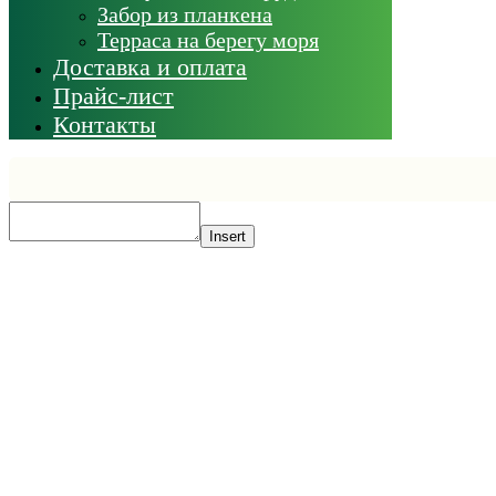
Забор из планкена
Терраса на берегу моря
Доставка и оплата
Прайс-лист
Контакты
Insert