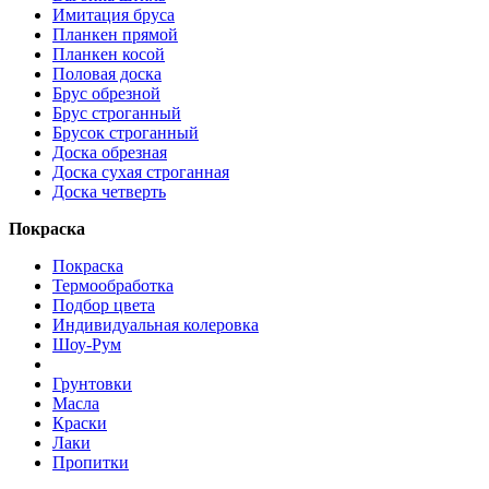
Имитация бруса
Планкен прямой
Планкен косой
Половая доска
Брус обрезной
Брус строганный
Брусок строганный
Доска обрезная
Доска сухая строганная
Доска четверть
Покраска
Покраска
Термообработка
Подбор цвета
Индивидуальная колеровка
Шоу-Рум
Грунтовки
Масла
Краски
Лаки
Пропитки