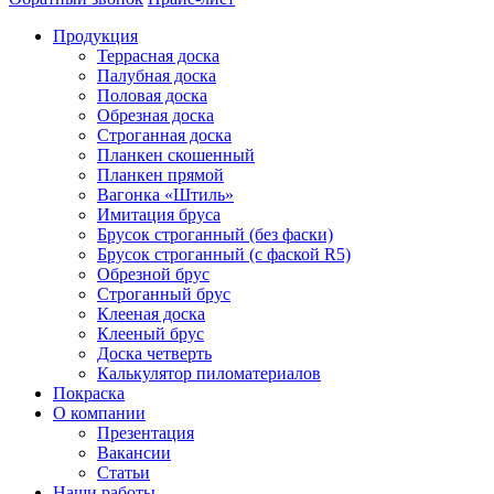
Продукция
Террасная доска
Палубная доска
Половая доска
Обрезная доска
Строганная доска
Планкен скошенный
Планкен прямой
Вагонка «Штиль»
Имитация бруса
Брусок строганный (без фаски)
Брусок строганный (с фаской R5)
Обрезной брус
Строганный брус
Клееная доска
Клееный брус
Доска четверть
Калькулятор пиломатериалов
Покраска
О компании
Презентация
Вакансии
Статьи
Наши работы