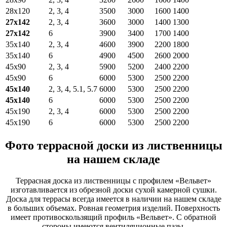
28х120
2, 3, 4
3500
3000
1600
1400
27х142
2, 3, 4
3600
3000
1400
1300
27х142
6
3900
3400
1700
1400
35х140
2, 3, 4
4600
3900
2200
1800
35х140
6
4900
4500
2600
2000
45х90
2, 3, 4
5900
5200
2400
2200
45х90
6
6000
5300
2500
2200
45х140
2, 3, 4, 5.1, 5.7
6000
5300
2500
2200
45х140
6
6000
5300
2500
2200
45х190
2, 3, 4
6000
5300
2500
2200
45х190
6
6000
5300
2500
2200
Фото террасной доски из лиственницы
на нашем складе
Террасная доска из лиственницы с профилем «Вельвет»
изготавливается из обрезной доски сухой камерной сушки.
Доска для террасы всегда имеется в наличии на нашем складе
в больших объемах. Ровная геометрия изделий. Поверхность
имеет противоскользящий профиль «Вельвет». С обратной
стороны имеются вентиляционные пазы.