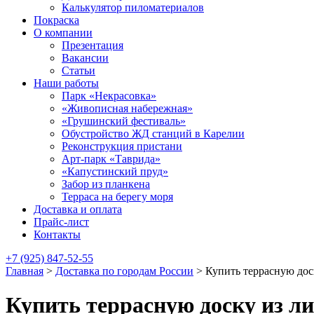
Калькулятор пиломатериалов
Покраска
О компании
Презентация
Вакансии
Статьи
Наши работы
Парк «Некрасовка»
«Живописная набережная»
«Грушинский фестиваль»
Обустройство ЖД станций в Карелии
Реконструкция пристани
Арт-парк «Таврида»
«Капустинский пруд»
Забор из планкена
Терраса на берегу моря
Доставка и оплата
Прайс-лист
Контакты
+7 (925) 847-52-55
Главная
>
Доставка по городам России
>
Купить террасную до
Купить террасную доску из л