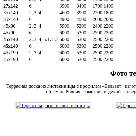
27х142
6
3900
3400
1700
1400
35х140
2, 3, 4
4600
3900
2200
1800
35х140
6
4900
4500
2600
2000
45х90
2, 3, 4
5900
5200
2400
2200
45х90
6
6000
5300
2500
2200
45х140
2, 3, 4, 5.1, 5.7
6000
5300
2500
2200
45х140
6
6000
5300
2500
2200
45х190
2, 3, 4
6000
5300
2500
2200
45х190
6
6000
5300
2500
2200
Фото те
Террасная доска из лиственницы с профилем «Вельвет» изгот
объемах. Ровная геометрия изделий. Пов