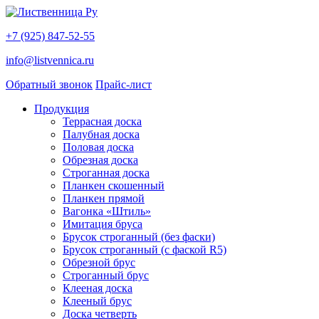
+7 (925) 847-52-55
info@listvennica.ru
Обратный звонок
Прайс-лист
Продукция
Террасная доска
Палубная доска
Половая доска
Обрезная доска
Строганная доска
Планкен скошенный
Планкен прямой
Вагонка «Штиль»
Имитация бруса
Брусок строганный (без фаски)
Брусок строганный (с фаской R5)
Обрезной брус
Строганный брус
Клееная доска
Клееный брус
Доска четверть