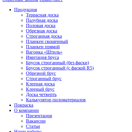
Продукция
Террасная доска
Палубная доска
Половая доска
Обрезная доска
Строганная доска
Планкен скошенный
Планкен прямой
Вагонка «Штиль»
Имитация бруса
Брусок строганный (без фаски)
Брусок строганный (с фаской R5)
Обрезной брус
Строганный брус
Клееная доска
Клееный брус
Доска четверть
Калькулятор пиломатериалов
Покраска
О компании
Презентация
Вакансии
Статьи
Наши работы