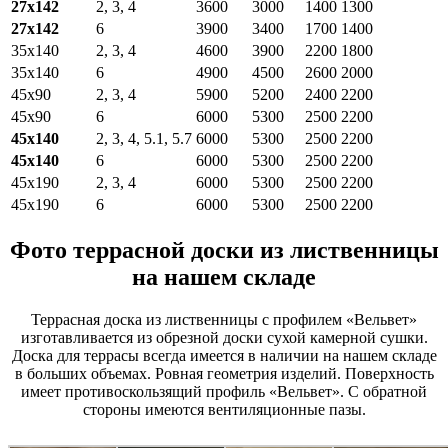
27х142
2, 3, 4
3600
3000
1400
1300
27х142
6
3900
3400
1700
1400
35х140
2, 3, 4
4600
3900
2200
1800
35х140
6
4900
4500
2600
2000
45х90
2, 3, 4
5900
5200
2400
2200
45х90
6
6000
5300
2500
2200
45х140
2, 3, 4, 5.1, 5.7
6000
5300
2500
2200
45х140
6
6000
5300
2500
2200
45х190
2, 3, 4
6000
5300
2500
2200
45х190
6
6000
5300
2500
2200
Фото террасной доски из лиственницы
на нашем складе
Террасная доска из лиственницы с профилем «Вельвет»
изготавливается из обрезной доски сухой камерной сушки.
Доска для террасы всегда имеется в наличии на нашем складе
в больших объемах. Ровная геометрия изделий. Поверхность
имеет противоскользящий профиль «Вельвет». С обратной
стороны имеются вентиляционные пазы.