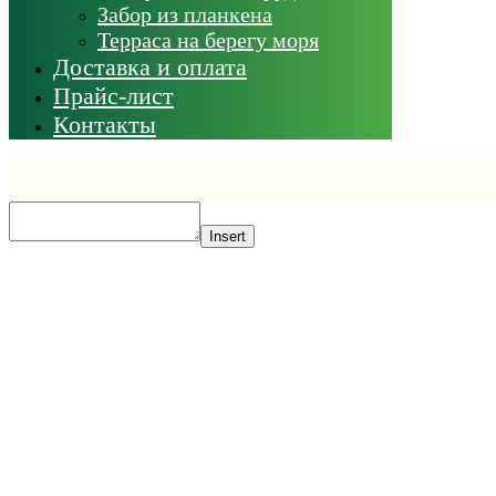
Забор из планкена
Терраса на берегу моря
Доставка и оплата
Прайс-лист
Контакты
Insert