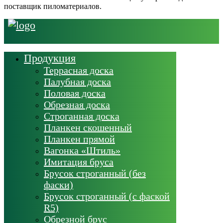
поставщик пиломатериалов.
Продукция
Террасная доска
Палубная доска
Половая доска
Обрезная доска
Строганная доска
Планкен скошенный
Планкен прямой
Вагонка «Штиль»
Имитация бруса
Брусок строганный (без
фаски)
Брусок строганный (с фаской
R5)
Обрезной брус