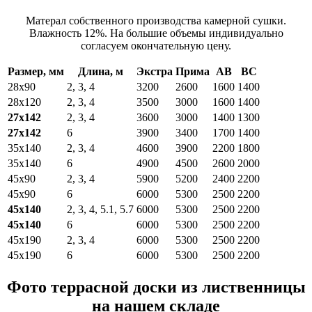
Матерал собственного производства камерной сушки.
Влажность 12%. На большие объемы индивидуально
согласуем окончательную цену.
Размер, мм
Длина, м
Экстра
Прима
АВ
ВС
28х90
2, 3, 4
3200
2600
1600
1400
28х120
2, 3, 4
3500
3000
1600
1400
27х142
2, 3, 4
3600
3000
1400
1300
27х142
6
3900
3400
1700
1400
35х140
2, 3, 4
4600
3900
2200
1800
35х140
6
4900
4500
2600
2000
45х90
2, 3, 4
5900
5200
2400
2200
45х90
6
6000
5300
2500
2200
45х140
2, 3, 4, 5.1, 5.7
6000
5300
2500
2200
45х140
6
6000
5300
2500
2200
45х190
2, 3, 4
6000
5300
2500
2200
45х190
6
6000
5300
2500
2200
Фото террасной доски из лиственницы
на нашем складе