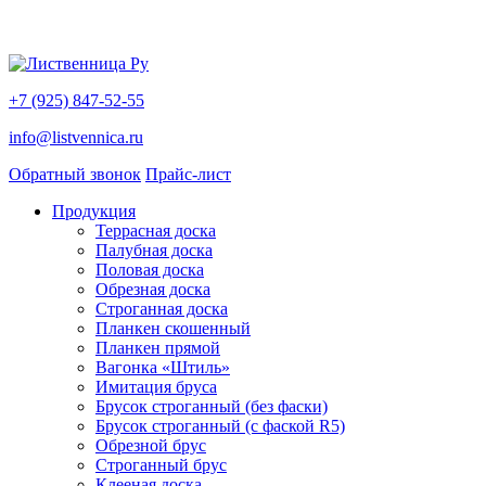
+7 (925) 847-52-55
info@listvennica.ru
Обратный звонок
Прайс-лист
Продукция
Террасная доска
Палубная доска
Половая доска
Обрезная доска
Строганная доска
Планкен скошенный
Планкен прямой
Вагонка «Штиль»
Имитация бруса
Брусок строганный (без фаски)
Брусок строганный (с фаской R5)
Обрезной брус
Строганный брус
Клееная доска