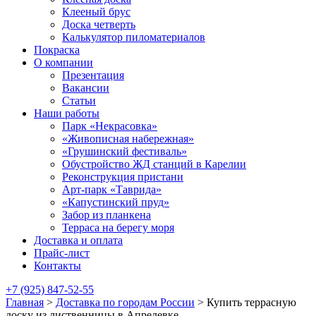
Клееный брус
Доска четверть
Калькулятор пиломатериалов
Покраска
О компании
Презентация
Вакансии
Статьи
Наши работы
Парк «Некрасовка»
«Живописная набережная»
«Грушинский фестиваль»
Обустройство ЖД станций в Карелии
Реконструкция пристани
Арт-парк «Таврида»
«Капустинский пруд»
Забор из планкена
Терраса на берегу моря
Доставка и оплата
Прайс-лист
Контакты
+7 (925) 847-52-55
Главная
>
Доставка по городам России
>
Купить террасную
доску из лиственницы в Апрелевке