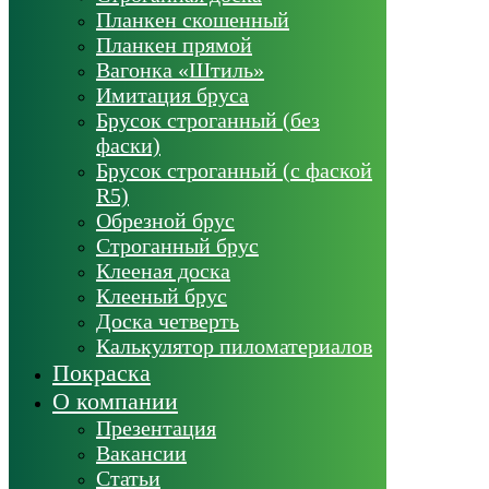
Планкен скошенный
Планкен прямой
Вагонка «Штиль»
Имитация бруса
Брусок строганный (без
фаски)
Брусок строганный (с фаской
R5)
Обрезной брус
Строганный брус
Клееная доска
Клееный брус
Доска четверть
Калькулятор пиломатериалов
Покраска
О компании
Презентация
Вакансии
Статьи