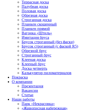
Террасная доска
Палубная доска
Половая доска
Обрезная доска
Строганная доска
Планкен скошенный
Планкен прямой
Вагонка «Штиль»
Имитация бруса
Брусок строганный (без фаски)
Брусок строганный (с фаской R5)
Обрезной брус
Строганный брус
Клееная доска
Клееный брус
Доска четверть
Калькулятор пиломатериалов
Покраска
О компании
Презентация
Вакансии
Статьи
Наши работы
Парк «Некрасовка»
«Живописная набережная»