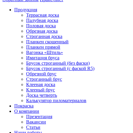
Продукция
Террасная доска
Палубная доска
Половая доска
Обрезная доска
Строганная доска
Планкен скошенный
Планкен прямой
Вагонка «Штиль»
Имитация бруса
Брусок строганный (без фаски)
Брусок строганный (с фаской R5)
Обрезной брус
Строганный брус
Клееная доска
Клееный брус
Доска четверть
Калькулятор пиломатериалов
Покраска
О компании
Презентация
Вакансии
Статьи
Наши работы