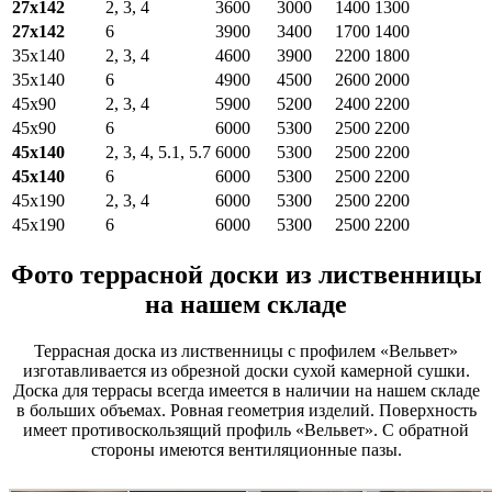
27х142
2, 3, 4
3600
3000
1400
1300
27х142
6
3900
3400
1700
1400
35х140
2, 3, 4
4600
3900
2200
1800
35х140
6
4900
4500
2600
2000
45х90
2, 3, 4
5900
5200
2400
2200
45х90
6
6000
5300
2500
2200
45х140
2, 3, 4, 5.1, 5.7
6000
5300
2500
2200
45х140
6
6000
5300
2500
2200
45х190
2, 3, 4
6000
5300
2500
2200
45х190
6
6000
5300
2500
2200
Фото террасной доски из лиственницы
на нашем складе
Террасная доска из лиственницы с профилем «Вельвет»
изготавливается из обрезной доски сухой камерной сушки.
Доска для террасы всегда имеется в наличии на нашем складе
в больших объемах. Ровная геометрия изделий. Поверхность
имеет противоскользящий профиль «Вельвет». С обратной
стороны имеются вентиляционные пазы.