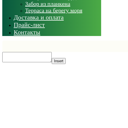
Забор из планкена
Терраса на берегу моря
Доставка и оплата
Прайс-лист
Контакты
Insert