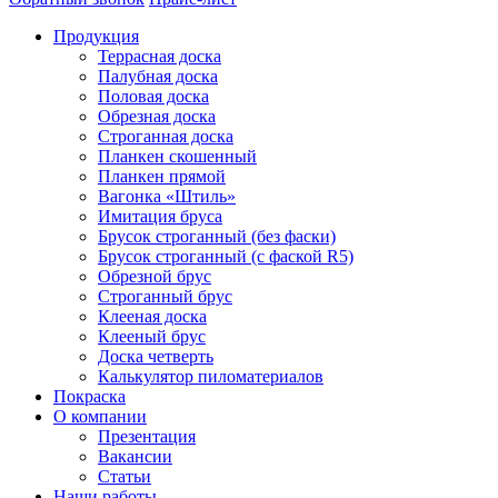
Продукция
Террасная доска
Палубная доска
Половая доска
Обрезная доска
Строганная доска
Планкен скошенный
Планкен прямой
Вагонка «Штиль»
Имитация бруса
Брусок строганный (без фаски)
Брусок строганный (с фаской R5)
Обрезной брус
Строганный брус
Клееная доска
Клееный брус
Доска четверть
Калькулятор пиломатериалов
Покраска
О компании
Презентация
Вакансии
Статьи
Наши работы