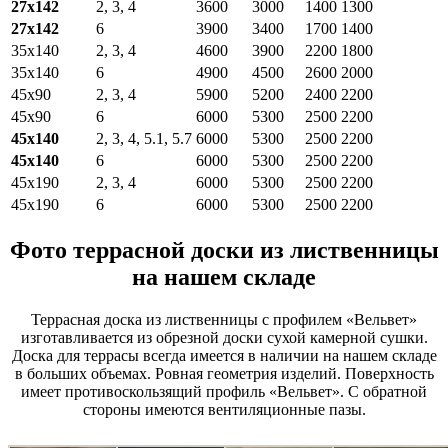
27х142
2, 3, 4
3600
3000
1400
1300
27х142
6
3900
3400
1700
1400
35х140
2, 3, 4
4600
3900
2200
1800
35х140
6
4900
4500
2600
2000
45х90
2, 3, 4
5900
5200
2400
2200
45х90
6
6000
5300
2500
2200
45х140
2, 3, 4, 5.1, 5.7
6000
5300
2500
2200
45х140
6
6000
5300
2500
2200
45х190
2, 3, 4
6000
5300
2500
2200
45х190
6
6000
5300
2500
2200
Фото террасной доски из лиственницы
на нашем складе
Террасная доска из лиственницы с профилем «Вельвет»
изготавливается из обрезной доски сухой камерной сушки.
Доска для террасы всегда имеется в наличии на нашем складе
в больших объемах. Ровная геометрия изделий. Поверхность
имеет противоскользящий профиль «Вельвет». С обратной
стороны имеются вентиляционные пазы.