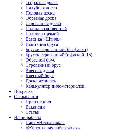
Террасная доска
Палубная доска
Половая доска
Обрезная доска
Строганная доска
Планкен скошенный
Планкен прямой
Вагонка «Штиль»
Имитация бруса
Брусок строганный (без фаски)
Брусок строганный (с фаской R5)
Обрезной брус
Строганный брус
Клееная доска
Клееный брус
Доска четверть
Калькулятор пиломатериалов
Покраска
О компании
Презентация
Вакансии
Статьи
Наши работы
Парк «Некрасовка»
«Живописная набережная»