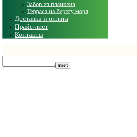
Забор из планкена
Терраса на берегу моря
Доставка и оплата
Прайс-лист
Контакты
Insert