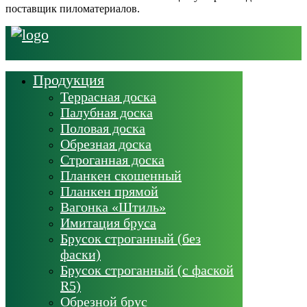
поставщик пиломатериалов.
Продукция
Террасная доска
Палубная доска
Половая доска
Обрезная доска
Строганная доска
Планкен скошенный
Планкен прямой
Вагонка «Штиль»
Имитация бруса
Брусок строганный (без
фаски)
Брусок строганный (с фаской
R5)
Обрезной брус