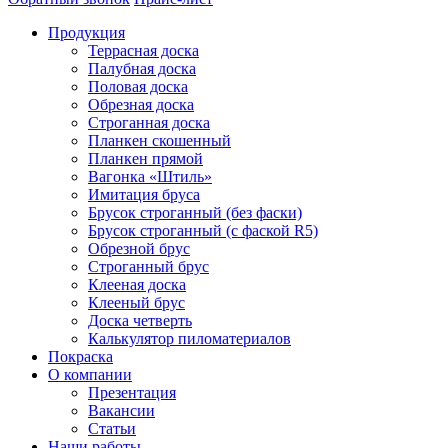
Продукция
Террасная доска
Палубная доска
Половая доска
Обрезная доска
Строганная доска
Планкен скошенный
Планкен прямой
Вагонка «Штиль»
Имитация бруса
Брусок строганный (без фаски)
Брусок строганный (с фаской R5)
Обрезной брус
Строганный брус
Клееная доска
Клееный брус
Доска четверть
Калькулятор пиломатериалов
Покраска
О компании
Презентация
Вакансии
Статьи
Наши работы