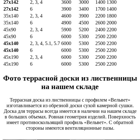
27х142
2, 3, 4
3600
3000
1400
1300
27х142
6
3900
3400
1700
1400
35х140
2, 3, 4
4600
3900
2200
1800
35х140
6
4900
4500
2600
2000
45х90
2, 3, 4
5900
5200
2400
2200
45х90
6
6000
5300
2500
2200
45х140
2, 3, 4, 5.1, 5.7
6000
5300
2500
2200
45х140
6
6000
5300
2500
2200
45х190
2, 3, 4
6000
5300
2500
2200
45х190
6
6000
5300
2500
2200
Фото террасной доски из лиственницы
на нашем складе
Террасная доска из лиственницы с профилем «Вельвет»
изготавливается из обрезной доски сухой камерной сушки.
Доска для террасы всегда имеется в наличии на нашем складе
в больших объемах. Ровная геометрия изделий. Поверхность
имеет противоскользящий профиль «Вельвет». С обратной
стороны имеются вентиляционные пазы.