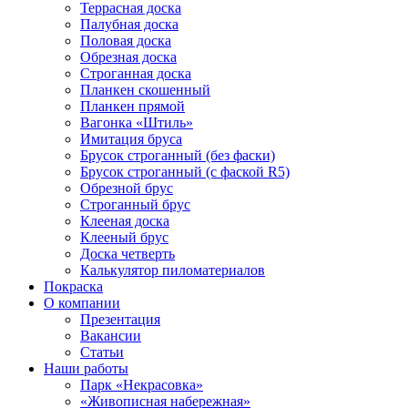
Террасная доска
Палубная доска
Половая доска
Обрезная доска
Строганная доска
Планкен скошенный
Планкен прямой
Вагонка «Штиль»
Имитация бруса
Брусок строганный (без фаски)
Брусок строганный (с фаской R5)
Обрезной брус
Строганный брус
Клееная доска
Клееный брус
Доска четверть
Калькулятор пиломатериалов
Покраска
О компании
Презентация
Вакансии
Статьи
Наши работы
Парк «Некрасовка»
«Живописная набережная»