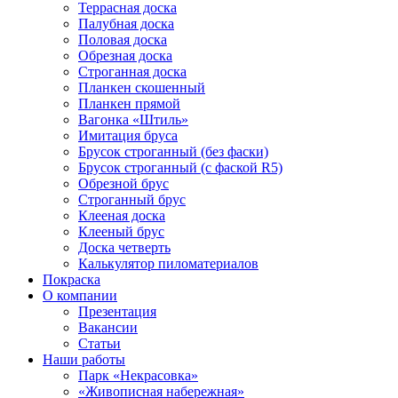
Террасная доска
Палубная доска
Половая доска
Обрезная доска
Строганная доска
Планкен скошенный
Планкен прямой
Вагонка «Штиль»
Имитация бруса
Брусок строганный (без фаски)
Брусок строганный (с фаской R5)
Обрезной брус
Строганный брус
Клееная доска
Клееный брус
Доска четверть
Калькулятор пиломатериалов
Покраска
О компании
Презентация
Вакансии
Статьи
Наши работы
Парк «Некрасовка»
«Живописная набережная»