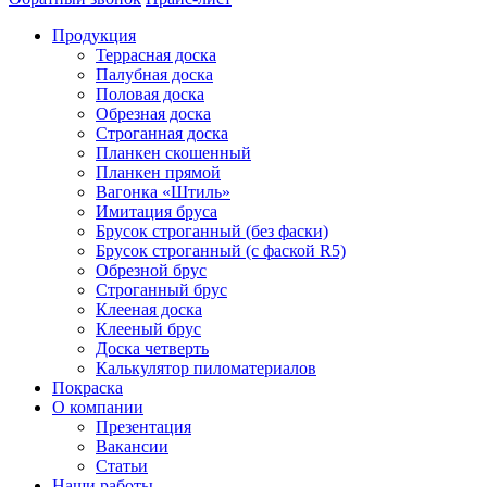
Продукция
Террасная доска
Палубная доска
Половая доска
Обрезная доска
Строганная доска
Планкен скошенный
Планкен прямой
Вагонка «Штиль»
Имитация бруса
Брусок строганный (без фаски)
Брусок строганный (с фаской R5)
Обрезной брус
Строганный брус
Клееная доска
Клееный брус
Доска четверть
Калькулятор пиломатериалов
Покраска
О компании
Презентация
Вакансии
Статьи
Наши работы