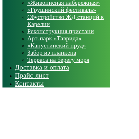
«Живописная набережная»
«Грушинский фестиваль»
Обустройство ЖД станций в
Карелии
Реконструкция пристани
Арт-парк «Таврида»
«Капустинский пруд»
Забор из планкена
Терраса на берегу моря
Доставка и оплата
Прайс-лист
Контакты