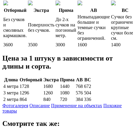
Отборный
Экстра
Прима
АВ
ВС
Невыпадающие
Сучки без
Без сучков
До 2-х
большие и
ограничен
и
Поверхность
сучков на
темные сучки
крупные
смоляных
без сучков.
погонный
без
сучки боле
кармашков.
метр.
ограничений.
см.
3600
3500
3000
1600
1400
Цена за 1 штуку в зависимости от
длины и сорта.
Длина
Отборный
Экстра
Прима
АВ
ВС
4 метра
1728
1680
1440
768
672
3 метра
1296
1260
1080
576
504
2 метра
864
840
720
384
336
Фотогалерея
Описание
Применение на объектах
Похожие
товары
Смотрите так же: