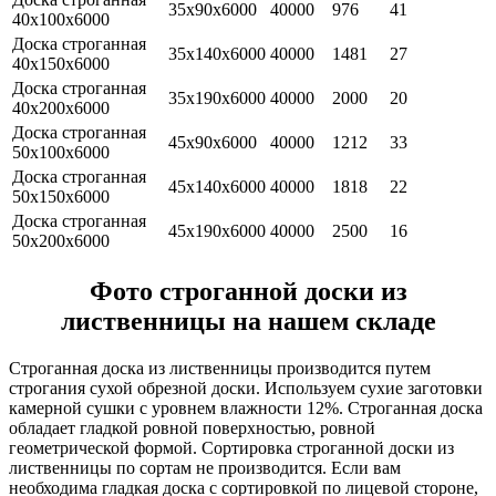
35х90х6000
40000
976
41
40х100х6000
Доска строганная
35х140х6000
40000
1481
27
40х150х6000
Доска строганная
35х190х6000
40000
2000
20
40х200х6000
Доска строганная
45х90х6000
40000
1212
33
50х100х6000
Доска строганная
45х140х6000
40000
1818
22
50х150х6000
Доска строганная
45х190х6000
40000
2500
16
50х200х6000
Фото строганной доски из
лиственницы на нашем складе
Строганная доска из лиственницы производится путем
строгания сухой обрезной доски. Используем сухие заготовки
камерной сушки с уровнем влажности 12%. Строганная доска
обладает гладкой ровной поверхностью, ровной
геометрической формой. Сортировка строганной доски из
лиственницы по сортам не производится. Если вам
необходима гладкая доска с сортировкой по лицевой стороне,