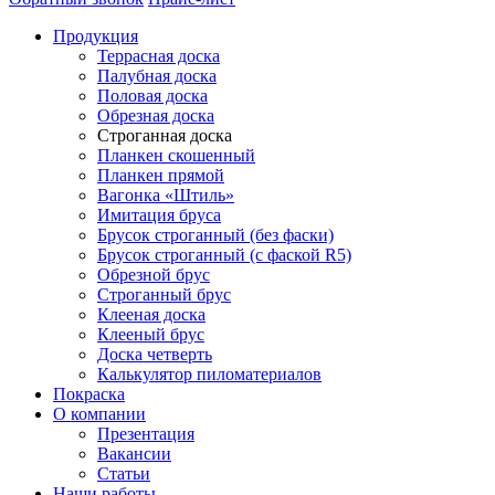
Продукция
Террасная доска
Палубная доска
Половая доска
Обрезная доска
Строганная доска
Планкен скошенный
Планкен прямой
Вагонка «Штиль»
Имитация бруса
Брусок строганный (без фаски)
Брусок строганный (с фаской R5)
Обрезной брус
Строганный брус
Клееная доска
Клееный брус
Доска четверть
Калькулятор пиломатериалов
Покраска
О компании
Презентация
Вакансии
Статьи
Наши работы