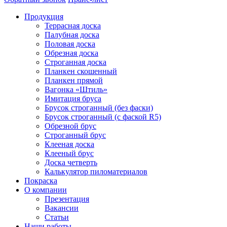
Продукция
Террасная доска
Палубная доска
Половая доска
Обрезная доска
Строганная доска
Планкен скошенный
Планкен прямой
Вагонка «Штиль»
Имитация бруса
Брусок строганный (без фаски)
Брусок строганный (с фаской R5)
Обрезной брус
Строганный брус
Клееная доска
Клееный брус
Доска четверть
Калькулятор пиломатериалов
Покраска
О компании
Презентация
Вакансии
Статьи
Наши работы