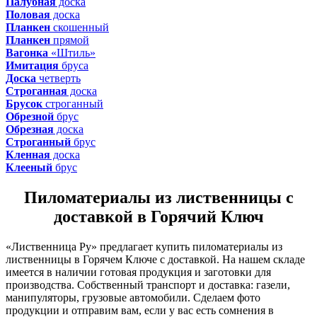
Палубная
доска
Половая
доска
Планкен
скошенный
Планкен
прямой
Вагонка
«Штиль»
Имитация
бруса
Доска
четверть
Строганная
доска
Брусок
строганный
Обрезной
брус
Обрезная
доска
Строганный
брус
Кленная
доска
Клееный
брус
Пиломатериалы из лиственницы с
доставкой в Горячий Ключ
«Лиственница Ру» предлагает купить пиломатериалы из
лиственницы в Горячем Ключе с доставкой. На нашем складе
имеется в наличии готовая продукция и заготовки для
производства. Собственный транспорт и доставка: газели,
манипуляторы, грузовые автомобили. Сделаем фото
продукции и отправим вам, если у вас есть сомнения в