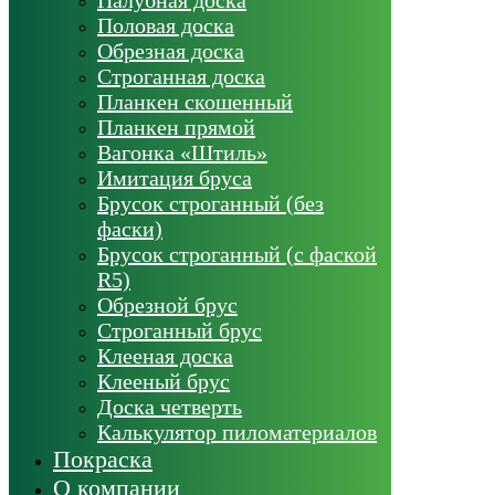
Половая доска
Обрезная доска
Строганная доска
Планкен скошенный
Планкен прямой
Вагонка «Штиль»
Имитация бруса
Брусок строганный (без
фаски)
Брусок строганный (с фаской
R5)
Обрезной брус
Строганный брус
Клееная доска
Клееный брус
Доска четверть
Калькулятор пиломатериалов
Покраска
О компании