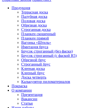
Продукция
Террасная доска
Палубная доска
Половая доска
Обрезная доска
Строганная доска
Планкен скошенный
Планкен прямой
Вагонка «Штиль»
Имитация бруса
Брусок строганный (без фаски)
Брусок строганный (с фаской R5)
Обрезной брус
Строганный брус
Клееная доска
Клееный брус
Доска четверть
Калькулятор пиломатериалов
Покраска
О компании
Презентация
Вакансии
Статьи
Наши работы