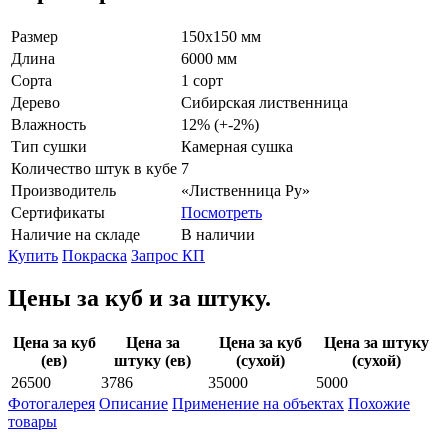
Размер
150х150 мм
Длина
6000 мм
Сорта
1 сорт
Дерево
Сибирская лиственница
Влажность
12% (+-2%)
Тип сушки
Камерная сушка
Количество штук в кубе
7
Производитель
«Лиственница Ру»
Сертификаты
Посмотреть
Наличие на складе
В наличии
Купить
Покраска
Запрос КП
Цены за куб и за штуку.
Цена за куб
Цена за
Цена за куб
Цена за штуку
(ев)
штуку (ев)
(сухой)
(сухой)
26500
3786
35000
5000
Фотогалерея
Описание
Применение на объектах
Похожие
товары