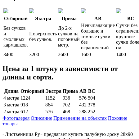
Отборный
Экстра
Прима
АВ
ВС
Невыпадающие
Сучки без
Без сучков
До 2-х
большие и
ограничен
и
Поверхность
сучков на
темные сучки
крупные
смоляных
без сучков.
погонный
без
сучки боле
кармашков.
метр.
ограничений.
см.
3400
3200
2600
1600
1400
Цена за 1 штуку в зависимости от
длины и сорта.
Длина
Отборный
Экстра
Прима
АВ
ВС
4 метра
1224
1152
936
576
504
3 метра
918
864
702
432
378
2 метра
612
576
468
288
252
Фотогалерея
Описание
Применение на объектах
Похожие
товары
«Лиственница Ру» предлагает купить палубную доску 28х90