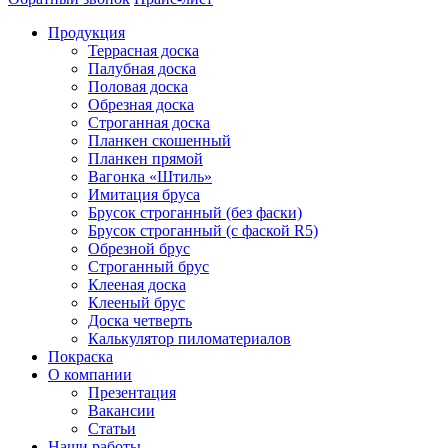
Продукция
Террасная доска
Палубная доска
Половая доска
Обрезная доска
Строганная доска
Планкен скошенный
Планкен прямой
Вагонка «Штиль»
Имитация бруса
Брусок строганный (без фаски)
Брусок строганный (с фаской R5)
Обрезной брус
Строганный брус
Клееная доска
Клееный брус
Доска четверть
Калькулятор пиломатериалов
Покраска
О компании
Презентация
Вакансии
Статьи
Наши работы