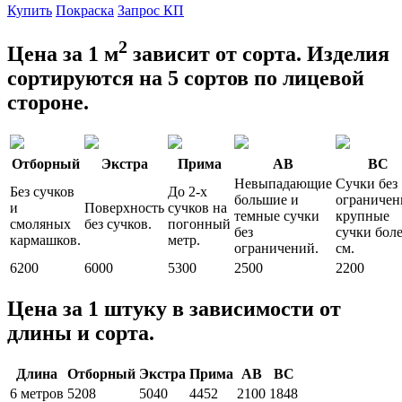
Купить
Покраска
Запрос КП
2
Цена за 1 м
зависит от сорта. Изделия
сортируются на 5 сортов по лицевой
стороне.
Отборный
Экстра
Прима
АВ
ВС
Невыпадающие
Сучки без
Без сучков
До 2-х
большие и
ограничен
и
Поверхность
сучков на
темные сучки
крупные
смоляных
без сучков.
погонный
без
сучки боле
кармашков.
метр.
ограничений.
см.
6200
6000
5300
2500
2200
Цена за 1 штуку в зависимости от
длины и сорта.
Длина
Отборный
Экстра
Прима
АВ
ВС
6 метров
5208
5040
4452
2100
1848