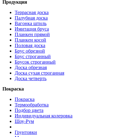
Продукция
Террасная доска
Палубная доска
Вагонка штиль
Имитация бруса
Планкен прямой
Планкен косой
Половая доска
Брус обрезной
Брус строганный
Брусок строганный
Доска обрезная
Доска сухая строганная
Доска четверть
Покраска
Покраска
Термообработка
Подбор цвета
Индивидуальная колеровка
Шоу-Рум
Грунтовки