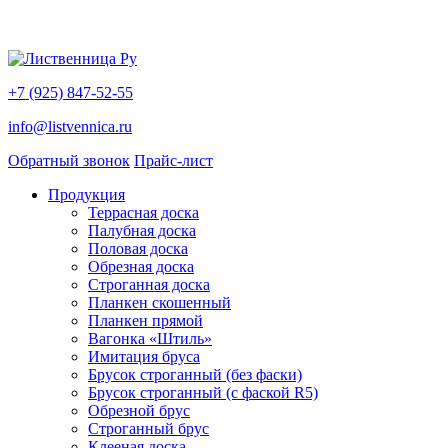
+7 (925) 847-52-55
info@listvennica.ru
Обратный звонок
Прайс-лист
Продукция
Террасная доска
Палубная доска
Половая доска
Обрезная доска
Строганная доска
Планкен скошенный
Планкен прямой
Вагонка «Штиль»
Имитация бруса
Брусок строганный (без фаски)
Брусок строганный (с фаской R5)
Обрезной брус
Строганный брус
Клееная доска