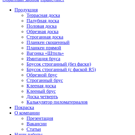
Продукция
Террасная доска
Палубная доска
Половая доска
Обрезная доска
Строганная доска
Планкен скошенный
Планкен прямой
Вагонка «Штиль»
Имитация бруса
Брусок строганный (без фаски)
Брусок строганный (с фаской R5)
Обрезной брус
Строганный брус
Клееная доска
Клееный брус
Доска четверть
Калькулятор пиломатериалов
Покраска
О компании
Презентация
Вакансии
Статьи
Наши работы