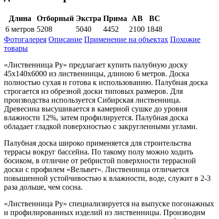
Длина
Отборный
Экстра
Прима
АВ
ВС
6 метров
5208
5040
4452
2100
1848
Фотогалерея
Описание
Применение на объектах
Похожие
товары
«Лиственница Ру» предлагает купить палубную доску
45х140х6000 из лиственницы, длиною 6 метров. Доска
полностью сухая и готова к использованию. Палубная доска
строгается из обрезной доски типовых размеров. Для
производства используется Сибирская лиственница.
Древесина высушивается в камерной сушке до уровня
влажности 12%, затем профилируется. Палубная доска
обладает гладкой поверхностью с закругленными углами.
Палубная доска широко применяется для строительства
террасы вокруг бассейна. По такому полу можно ходить
босиком, в отличие от ребристой поверхности террасной
доски с профилем «Вельвет». Лиственница отличается
повышенной устойчивостью к влажности, воде, служит в 2-3
раза дольше, чем сосна.
«Лиственница Ру» специализируется на выпуске погонажных
и профилированных изделий из лиственницы. Производим