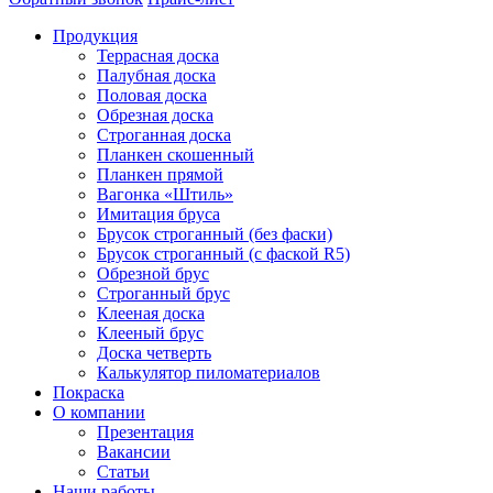
Продукция
Террасная доска
Палубная доска
Половая доска
Обрезная доска
Строганная доска
Планкен скошенный
Планкен прямой
Вагонка «Штиль»
Имитация бруса
Брусок строганный (без фаски)
Брусок строганный (с фаской R5)
Обрезной брус
Строганный брус
Клееная доска
Клееный брус
Доска четверть
Калькулятор пиломатериалов
Покраска
О компании
Презентация
Вакансии
Статьи
Наши работы