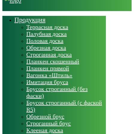
Продукция
Террасная доска
Палубная доска
Половая доска
Обрезная доска
Строганная доска
Планкен скошенный
Планкен прямой
Вагонка «Штиль»
Имитация бруса
Брусок строганный (без
фаски)
Брусок строганный (с фаской
R5)
Обрезной брус
Строганный брус
Клееная доска